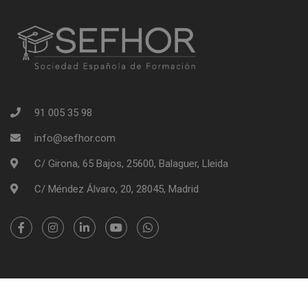
91 005 35 98
info@sefhor.com
C/ Girona, 65 Bajos, 25600, Balaguer, Lleida
C/ Méndez Álvaro, 20, 28045, Madrid