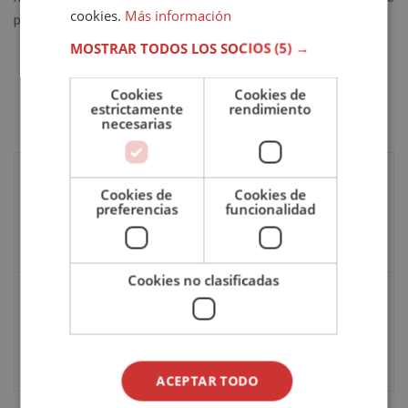
cookies.
Más información
para todos y todas vosotras. ¡Gracias!
MOSTRAR TODOS LOS SOCIOS
(5) →
Cookies
Cookies de
estrictamente
rendimiento
necesarias
Publicación anterior
Cookies de
Cookies de
Enfermedades psicosomáticas: ¿enfermedad o
preferencias
funcionalidad
emoción?
1 febrero, 2021
Cookies no clasificadas
Siguiente publicación
Psicoterapia infantil y gestión de las
emociones
10 febrero, 2021
ACEPTAR TODO