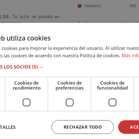
Duración
300
NLINE. Tu tutor se pondrá en
Pago
Único / A p
enida a nuestra escuela y te
pus virtual. En el campus
eb utiliza cookies
para realizar la formación. A
Idioma
Espa
 cookies para mejorar la experiencia del usuario. Al utilizar nuest
bas de autoevaluación que te
s las cookies de acuerdo con nuestra Política de cookies.
Más inf
l. Podrás elegir la fecha para
Evaluación
Onli
año desde el momento de tu
S LOS SOCIOS
(5) →
Cookies de
Cookies de
Cookies de
rendimiento
preferencias
funcionalidad
ón y superado con éxito las
loma expedido por SEFHOR que
RIOR EN ADIESTRAMIENTO Y
TALLES
RECHAZAR TODO
ACE