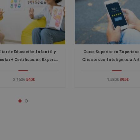
liar de Educación Infantil y
Curso Superior en Experienc
colar + Certificación Experto
Cliente con Inteligencia Arti
 IA para la Educación y la
- Diploma Autentificado 
Docencia
Notario Europeo -
2.160€
540€
1.580€
395€