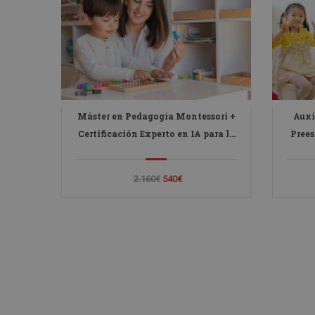
Máster en Pedagogía Montessori +
Auxi
Certificación Experto en IA para la
Prees
Educación y la Docencia
en
2.160€
540€