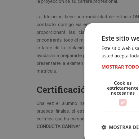
la proyección de su carrera profesional.
La titulación tiene una modalidad de estudio O
contacto contigo vía email para darte la bienv
proporcionará las claves de acceso al cam
Este sitio w
encontrarás todo el material didáctico necesario 
Este sitio web usa
lo largo de la titulación tendrás distintas prue
usted acepta toda
ayudarán a prepararte para superar el examen fina
presentarte a examen dentro del plazo de un 
MOSTRAR TODO
matrícula.
Cookies
Certificación
estrictamente
necesarias
Una vez el alumno haya finalizado la formaci
pruebas finales, el estudiante recibirá un dip
certifica que ha cursado el “
ESPECIALISTA SUPE
MOSTRAR DE
CONDUCTA CANINA
“.