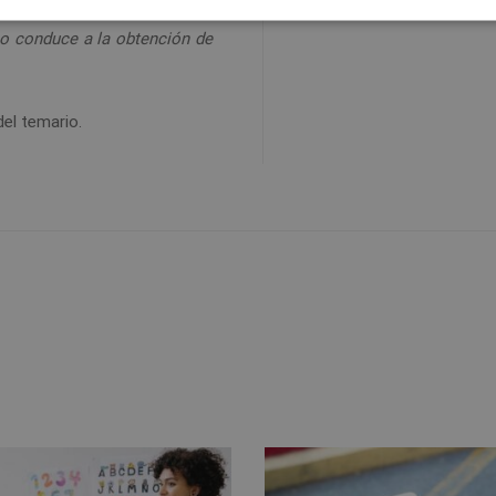
do hacia la adquisición de
o conduce a la obtención de
del temario.