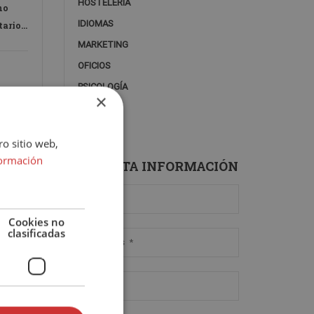
HOSTELERÍA
ho
IDIOMAS
tarios
otario
MARKETING
OFICIOS
PSICOLOGÍA
×
SALUD
ro sitio web,
ormación
SOLICITA INFORMACIÓN
Cookies no
clasificadas