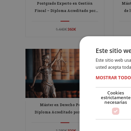
Postgrado Experto en Gestión
Mást
Fiscal – Diploma Acreditado por
de 
Notario
Terro
1.440€
360€
Este sitio w
Este sitio web usa
usted acepta toda
MOSTRAR TODO
Cookies
estrictamente
necesarias
Máster en Derecho Penal –
Diploma Acreditado por Notario
1.280€
320€