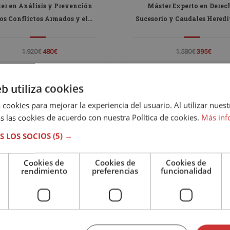
er en Análisis y Prevención
Máster Experto en Derec
los Conflictos Armados y el
Sucesorio y Caudales Heredi
rismo -Diploma Autentificado
– Diploma Acreditado por N
por Notario Europeo-
1.920€
480€
1.580€
395€
eb utiliza cookies
 cookies para mejorar la experiencia del usuario. Al utilizar nuest
s las cookies de acuerdo con nuestra Política de cookies.
Más inf
S LOS SOCIOS
(5) →
Cookies de
Cookies de
Cookies de
rendimiento
preferencias
funcionalidad