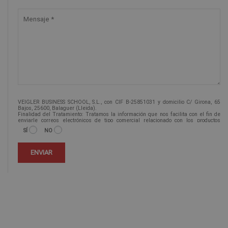
VEIGLER BUSINESS SCHOOL, S.L., con CIF B-25851031 y domicilio C/ Girona, 65
Bajos, 25600, Balaguer (Lleida).
Finalidad del Tratamiento: Tratamos la información que nos facilita con el fin de
enviarle correos electrónicos de tipo comercial relacionado con los productos
ofrecidos y otros tipo de productos que fueran de su interés.
SÍ
NO
Legitimación del tratamiento: Consentimiento del interesado.
Derechos: Puede ejercitar sus derechos identificándose suficientemente,
dirigiéndose a la dirección info@veiglerformacion.com.
Para más información consulte nuestra Política de Privacidad.
Desea recibir información comercial (vía telefónica y/o email):