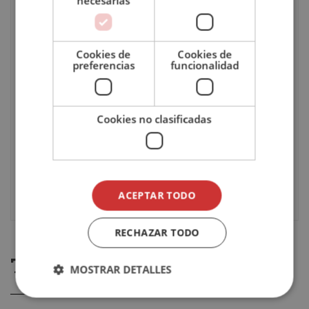
necesarias
Tutor
Personal
Cookies de
Cookies de
Duración
50 horas
preferencias
funcionalidad
Pago
Único / A plazos
Cookies no clasificadas
Idioma
Inglés
Evaluación
Online
ACEPTAR TODO
RECHAZAR TODO
TE PODRÍA GUSTAR
MOSTRAR DETALLES