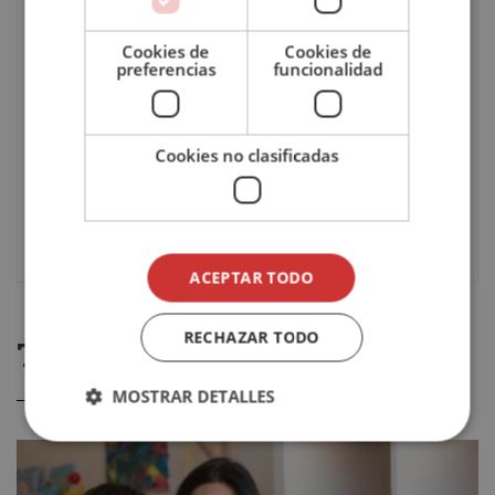
Duración
300
Cookies de
Cookies de
preferencias
funcionalidad
Pago
Único / A plazos
Cookies no clasificadas
Idioma
Español
Evaluación
Online
ACEPTAR TODO
RECHAZAR TODO
TE PODRÍA GUSTAR
MOSTRAR DETALLES