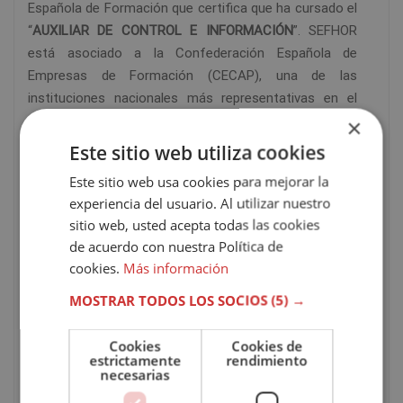
Española de Formación que certifica que ha cursado el
“
AUXILIAR DE CONTROL E INFORMACIÓN
”. SEFHOR
está asociado a la Confederación Española de
Empresas de Formación (CECAP), una de las
instituciones nacionales más representativas en el
ámbito de la formación. Esto supone que nuestra
×
institución debe cumplir, y cumple estrictamente, con
Este sitio web utiliza cookies
el Código Ético establecido por esta representativa
Este sitio web usa cookies para mejorar la
institución nacional.
experiencia del usuario. Al utilizar nuestro
sitio web, usted acepta todas las cookies
Puedes
consultar
aquí
el índice del temario.
de acuerdo con nuestra Política de
cookies.
Más información
CARACTERÍSTICAS DEL CURSO
MOSTRAR TODOS LOS SOCIOS
(5) →
Modalidad
Online
Cookies
Cookies de
estrictamente
rendimiento
necesarias
Tutor
Personal