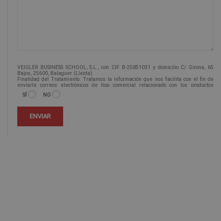
VEIGLER BUSINESS SCHOOL, S.L., con CIF B-25851031 y domicilio C/ Girona, 65
Bajos, 25600, Balaguer (Lleida).
Finalidad del Tratamiento: Tratamos la información que nos facilita con el fin de
enviarle correos electrónicos de tipo comercial relacionado con los productos
ofrecidos y otros tipo de productos que fueran de su interés.
SÍ
NO
Legitimación del tratamiento: Consentimiento del interesado.
Derechos: Puede ejercitar sus derechos identificándose suficientemente,
dirigiéndose a la dirección info@veiglerformacion.com.
Para más información consulte nuestra Política de Privacidad.
Desea recibir información comercial (vía telefónica y/o email):