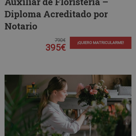
Auxiliar de Floristería –
Diploma Acreditado por
Notario
790€
¡QUIERO MATRICULARME!
395€