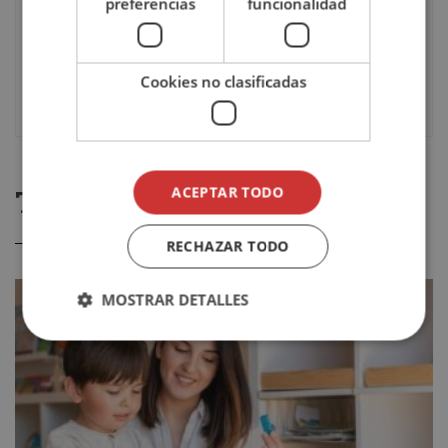
preferencias
funcionalidad
Idioma
Español
Evaluación
Online
Cookies no clasificadas
TE PODRÍA GUSTAR
ACEPTAR TODO
RECHAZAR TODO
MOSTRAR DETALLES