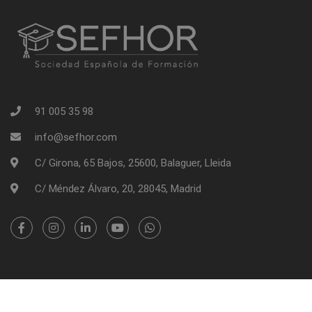
91 005 35 98
info@sefhor.com
C/ Girona, 65 Bajos, 25600, Balaguer, Lleida
C/ Méndez Álvaro, 20, 28045, Madrid