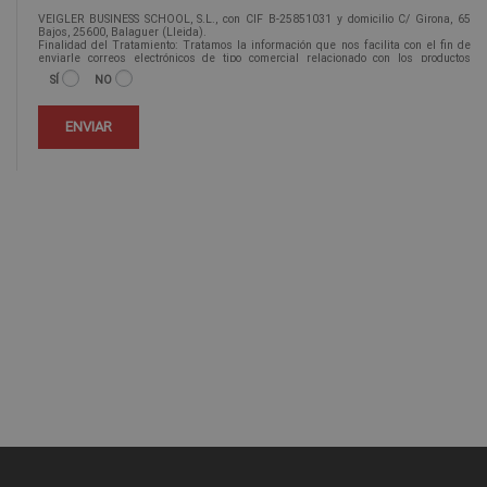
VEIGLER BUSINESS SCHOOL, S.L., con CIF B-25851031 y domicilio C/ Girona, 65
Bajos, 25600, Balaguer (Lleida).
Finalidad del Tratamiento: Tratamos la información que nos facilita con el fin de
enviarle correos electrónicos de tipo comercial relacionado con los productos
ofrecidos y otros tipo de productos que fueran de su interés.
SÍ
NO
Legitimación del tratamiento: Consentimiento del interesado.
Derechos: Puede ejercitar sus derechos identificándose suficientemente,
dirigiéndose a la dirección info@veiglerformacion.com.
Para más información consulte nuestra Política de Privacidad.
Desea recibir información comercial (vía telefónica y/o email):