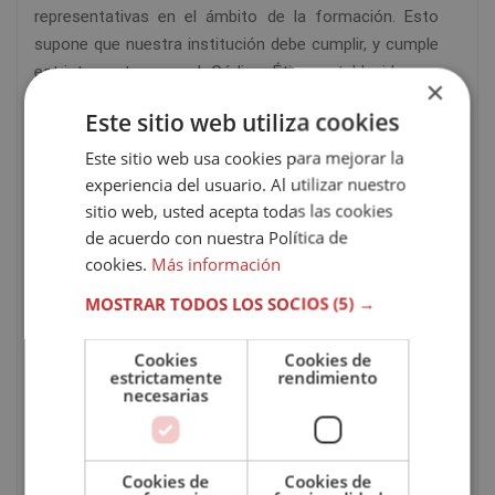
representativas en el ámbito de la formación. Esto
supone que nuestra institución debe cumplir, y cumple
estrictamente, con el Código Ético establecido por
×
esta representativa institución nacional.
Este sitio web utiliza cookies
Puedes
consultar
aquí
el índice del temario.
Este sitio web usa cookies para mejorar la
experiencia del usuario. Al utilizar nuestro
sitio web, usted acepta todas las cookies
CARACTERÍSTICAS DEL CURSO
de acuerdo con nuestra Política de
cookies.
Más información
Modalidad
Online
MOSTRAR TODOS LOS SOCIOS
(5) →
Tutor
Personal
Cookies
Cookies de
estrictamente
rendimiento
Duración
300
necesarias
Pago
Único / A plazos
Cookies de
Cookies de