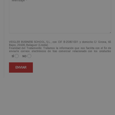
VEIGLER BUSINESS SCHOOL, S.L., con CIF B-25851031 y domicilio C/ Girona, 65
Bajos, 25600, Balaguer (Lleida).
Finalidad del Tratamiento: Tratamos la información que nos facilita con el fin de
enviarle correos electrónicos de tipo comercial relacionado con los productos
ofrecidos y otros tipo de productos que fueran de su interés.
SÍ
NO
Legitimación del tratamiento: Consentimiento del interesado.
Derechos: Puede ejercitar sus derechos identificándose suficientemente,
dirigiéndose a la dirección info@veiglerformacion.com.
Para más información consulte nuestra Política de Privacidad.
Desea recibir información comercial (vía telefónica y/o email):