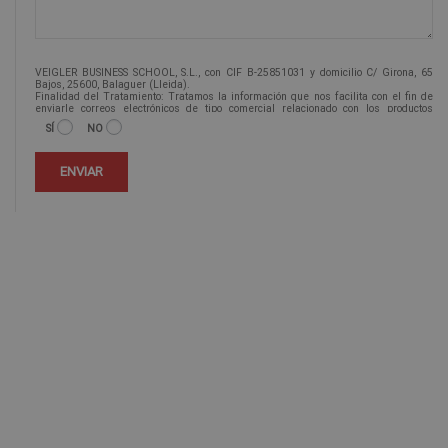
VEIGLER BUSINESS SCHOOL, S.L., con CIF B-25851031 y domicilio C/ Girona, 65
Bajos, 25600, Balaguer (Lleida).
Finalidad del Tratamiento: Tratamos la información que nos facilita con el fin de
enviarle correos electrónicos de tipo comercial relacionado con los productos
ofrecidos y otros tipo de productos que fueran de su interés.
SÍ
NO
Legitimación del tratamiento: Consentimiento del interesado.
Derechos: Puede ejercitar sus derechos identificándose suficientemente,
dirigiéndose a la dirección info@veiglerformacion.com.
Para más información consulte nuestra Política de Privacidad.
Desea recibir información comercial (vía telefónica y/o email):