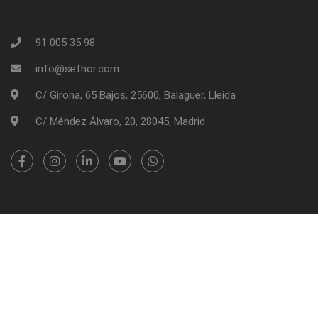
91 005 35 98
info@sefhor.com
C/ Girona, 65 Bajos, 25600, Balaguer, Lleida
C/ Méndez Álvaro, 20, 28045, Madrid
SEFHOR - Sociedad Española de Formación | Copyright 2026
Información Legal
Política de Cookies
Tablón de Anuncios
Trabajamos con Aplazame