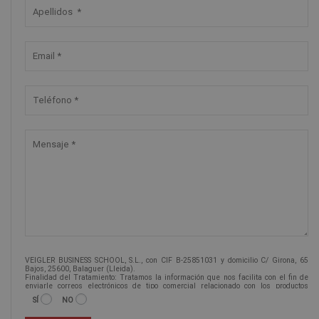
VEIGLER BUSINESS SCHOOL, S.L., con CIF B-25851031 y domicilio C/ Girona, 65
Bajos, 25600, Balaguer (Lleida).
Finalidad del Tratamiento: Tratamos la información que nos facilita con el fin de
enviarle correos electrónicos de tipo comercial relacionado con los productos
ofrecidos y otros tipo de productos que fueran de su interés.
SÍ
NO
Legitimación del tratamiento: Consentimiento del interesado.
Derechos: Puede ejercitar sus derechos identificándose suficientemente,