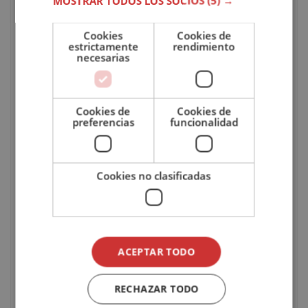
MOSTRAR TODOS LOS SOCIOS
(5) →
Accede al
PDF con la ficha formativa
que incluye el
índice de contenidos del temario.
Cookies
Cookies de
estrictamente
rendimiento
necesarias
CARACTERÍSTICAS DEL CURSO
Modalidad
Online
Cookies de
Cookies de
preferencias
funcionalidad
Tutor
Personal
Cookies no clasificadas
Duración
50 horas
Pago
Único / A plazos
ACEPTAR TODO
Idioma
Inglés
RECHAZAR TODO
Evaluación
Online