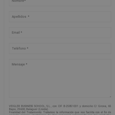
VEIGLER BUSINESS SCHOOL, S.L., con CIF B-25851031 y domicilio C/ Girona, 65
Bajos, 25600, Balaguer (Lleida).
Finalidad del Tratamiento: Tratamos la información que nos facilita con el fin de