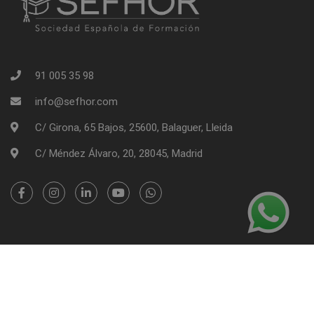
91 005 35 98
info@sefhor.com
C/ Girona, 65 Bajos, 25600, Balaguer, Lleida
C/ Méndez Álvaro, 20, 28045, Madrid
SEFHOR - Sociedad Española de Formación | Copyright 2026
Información Legal
Política de Cookies
Tablón de Anuncios