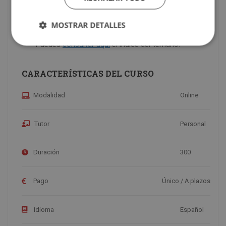
que ha cursado el “
ESPECIALISTA EN DISEÑO DE
ESCAPARATES
“.
MOSTRAR DETALLES
Puedes
consultar aquí
el índice del temario.
CARACTERÍSTICAS DEL CURSO
Modalidad
Online
Tutor
Personal
Duración
300
Pago
Único / A plazos
Idioma
Español