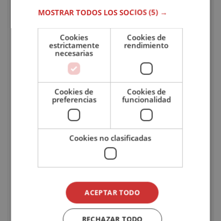
necesario para realizar la formación. A lo largo de la
MOSTRAR TODOS LOS SOCIOS
(5) →
titulación tendrás distintas pruebas de autoevaluación
que te ayudarán a prepararte para superar el examen
Cookies
Cookies de
estrictamente
rendimiento
final. Podrás elegir la fecha para presentarte a examen
necesarias
dentro del plazo de un año desde el momento de tu
matrícula.
Cookies de
Cookies de
Duración
preferencias
funcionalidad
Esta titulación tiene una carga lectiva aproximada
de
300 horas
, pudiéndolas repartir a lo largo de todo un
Cookies no clasificadas
año.
Certificación
Una vez el alumno haya finalizado la formación y
ACEPTAR TODO
superado con éxito las pruebas finales, el estudiante
recibirá un diploma expedido por SEFHOR que certifica
RECHAZAR TODO