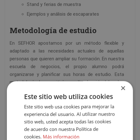
Stand y ferias de muestra
Ejemplos y análisis de escaparates
Metodología de estudio
En SEFHOR apostamos por un método flexible y
adaptado a las necesidades actuales de aquellas
personas que quieren ampliar su formación. En nuestra
escuela de negocios, el propio alumno podrá
organizarse y planificar sus horas de estudio. Esta
metodología le permitirá conciliar la vida laboral y
×
familiar con la proyección de su carrera profesional.
Este sitio web utiliza cookies
La titulación puede cursarse en modalidad
ONLINE
. Tu
Este sitio web usa cookies para mejorar la
experiencia del usuario. Al utilizar nuestro
tutor se pondrá en contacto contigo vía email para
sitio web, usted acepta todas las cookies
darte la bienvenida a nuestra escuela y te
de acuerdo con nuestra Política de
proporcionará las claves de acceso al campus virtual.
cookies.
Más información
En el campus encontrarás todo el material didáctico