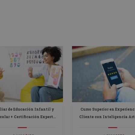
liar de Educación Infantil y
Curso Superior en Experienc
colar + Certificación Experto
Cliente con Inteligencia Arti
 IA para la Educación y la
- Diploma Autentificado 
Docencia
Notario Europeo -