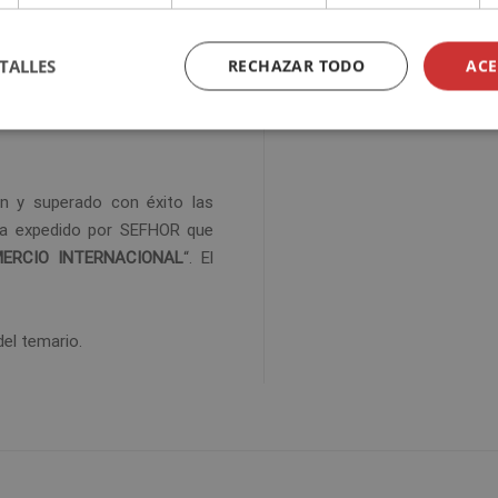
TALLES
RECHAZAR TODO
ACE
ada de
300 horas
, pudiéndolas
ón y superado con éxito las
loma expedido por SEFHOR que
ERCIO INTERNACIONAL
“. El
del temario.