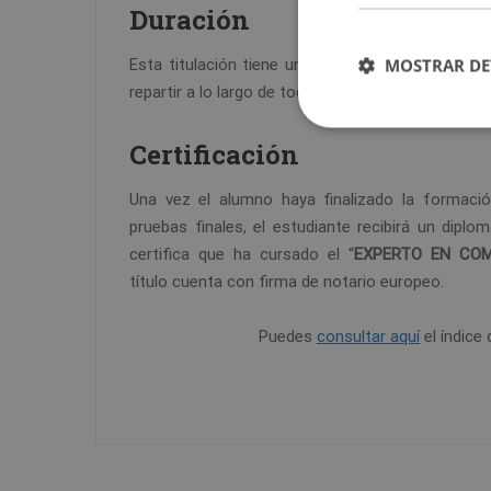
Duración
MOSTRAR DE
Esta titulación tiene una carga lectiva aproxim
repartir a lo largo de todo un año.
Certificación
Una vez el alumno haya finalizado la formaci
pruebas finales, el estudiante recibirá un dip
certifica que ha cursado el “
EXPERTO EN COM
título cuenta con firma de notario europeo.
Puedes
consultar aquí
el índice 