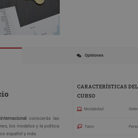
Opiniones
CARACTERÍSTICAS DE
cio
CURSO
Modalidad
Onli
nternacional
conocerás las
s, los modelos y la política
Tutor
Pers
dico español y más.