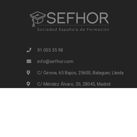
91 005 35 98
info@sefhor.com
C/ Girona, 65 Bajos, 25600, Balaguer, Lleida
C/ Méndez Álvaro, 20, 28045, Madrid
SEFHOR - Sociedad Española de Formación | Copyrigh