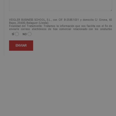
VEIGLER BUSINESS SCHOOL, S.L., con CIF B-25851031 y domicilio C/ Girona, 65
Bajos, 25600, Balaguer (Lleida).
Finalidad del Tratamiento: Tratamos la información que nos facilita con el fin de
enviarle correos electrónicos de tipo comercial relacionado con los productos
ofrecidos y otros tipo de productos que fueran de su interés.
SÍ
NO
Legitimación del tratamiento: Consentimiento del interesado.
Derechos: Puede ejercitar sus derechos identificándose suficientemente,
dirigiéndose a la dirección info@veiglerformacion.com.
Para más información consulte nuestra Política de Privacidad.
Desea recibir información comercial (vía telefónica y/o email):