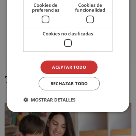
Cookies de
Cookies de
Pago
Único / A plazos
preferencias
funcionalidad
Idioma
Español
Cookies no clasificadas
Evaluación
Online / A distancia
ACEPTAR TODO
TE PODRÍA GUSTAR
RECHAZAR TODO
MOSTRAR DETALLES