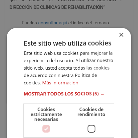
DIRECCIÓN DE CLÍNICAS DE REHABILITACIÓN
“.
Puedes
consultar
aquí
el índice del temario.
×
*El contenido se encuentra orientado hacia la
Este sitio web utiliza cookies
adquisición de formación teórica complementaria.
Este sitio web usa cookies para mejorar la
Esta formación no conduce a la obtención de una
experiencia del usuario. Al utilizar nuestro
titulación oficial.
sitio web, usted acepta todas las cookies
de acuerdo con nuestra Política de
CARACTERÍSTICAS DEL CURSO
cookies.
Más información
Modalidad
Online / A distancia
MOSTRAR TODOS LOS SOCIOS
(5) →
Cookies
Cookies de
Tutor
Personal
estrictamente
rendimiento
necesarias
Duración
300