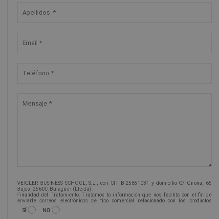
VEIGLER BUSINESS SCHOOL, S.L., con CIF B-25851031 y domicilio C/ Girona, 65
Bajos, 25600, Balaguer (Lleida).
Finalidad del Tratamiento: Tratamos la información que nos facilita con el fin de
enviarle correos electrónicos de tipo comercial relacionado con los productos
ofrecidos y otros tipo de productos que fueran de su interés.
SÍ
NO
Legitimación del tratamiento: Consentimiento del interesado.
Derechos: Puede ejercitar sus derechos identificándose suficientemente,