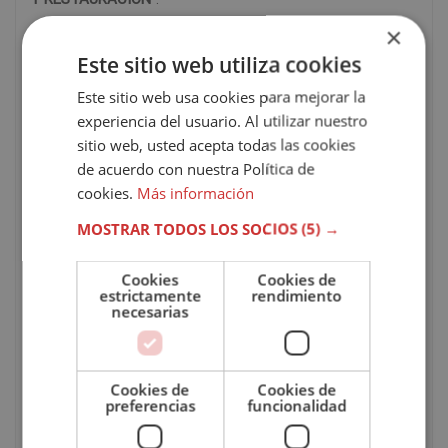
×
Puedes
consultar aquí
el índice del temario.
Este sitio web utiliza cookies
Este sitio web usa cookies para mejorar la
CARACTERÍSTICAS DEL CURSO
experiencia del usuario. Al utilizar nuestro
sitio web, usted acepta todas las cookies
Modalidad
Online
de acuerdo con nuestra Política de
cookies.
Más información
Tutor
personal
MOSTRAR TODOS LOS SOCIOS
(5) →
Duración
600
Cookies
Cookies de
estrictamente
rendimiento
necesarias
Pago
Único / A plazos
Idioma
Español
Cookies de
Cookies de
preferencias
funcionalidad
Evaluación
Online