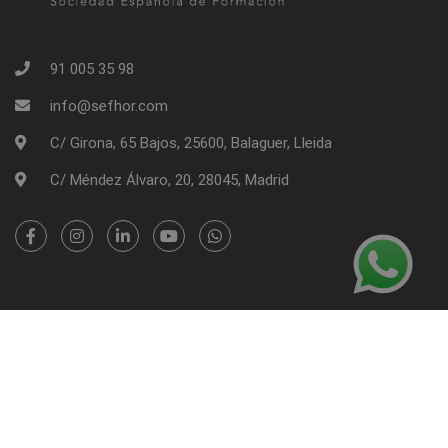
91 005 35 98
info@sefhor.com
C/ Girona, 65 Bajos, 25600, Balaguer, Lleida
C/ Méndez Álvaro, 20, 28045, Madrid
SEFHOR - Sociedad Española de Formación | Copyright 2026
Información Legal
Política de Cookies
Tablón de Anuncios
Trabajamos con Aplazame