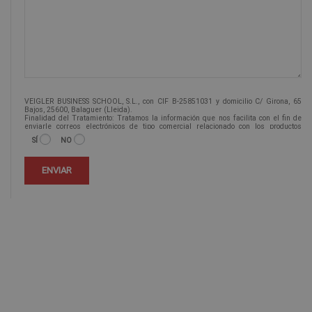
VEIGLER BUSINESS SCHOOL, S.L., con CIF B-25851031 y domicilio C/ Girona, 65
Bajos, 25600, Balaguer (Lleida).
Finalidad del Tratamiento: Tratamos la información que nos facilita con el fin de
enviarle correos electrónicos de tipo comercial relacionado con los productos
ofrecidos y otros tipo de productos que fueran de su interés.
SÍ
NO
Legitimación del tratamiento: Consentimiento del interesado.
Derechos: Puede ejercitar sus derechos identificándose suficientemente,
dirigiéndose a la dirección info@veiglerformacion.com.
Para más información consulte nuestra Política de Privacidad.
Desea recibir información comercial (vía telefónica y/o email):