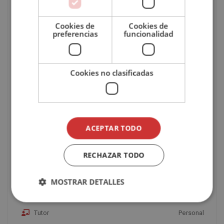
nacional como internacional.
Cookies de
Cookies de
preferencias
funcionalidad
SEFHOR está asociado a la Confederación Española
de Empresas de Formación (CECAP), una de las
instituciones nacionales más representativas en el
ámbito de la formación. Esto supone que nuestra
Cookies no clasificadas
institución debe cumplir, y cumple estrictamente, con
el Código Ético establecido por esta representativa
institución nacional.
ACEPTAR TODO
Puedes
consultar aquí
el índice del temario.
RECHAZAR TODO
CARACTERÍSTICAS DEL CURSO
MOSTRAR DETALLES
Modalidad
Online
Tutor
Personal