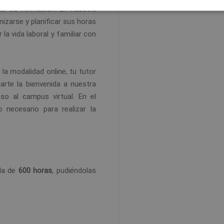
iar su formación. En nuestra
izarse y planificar sus horas
 la vida laboral y familiar con
n la modalidad online, tu tutor
arte la bienvenida a nuestra
so al campus virtual. En el
 necesario para realizar la
ada de
600 horas
, pudiéndolas