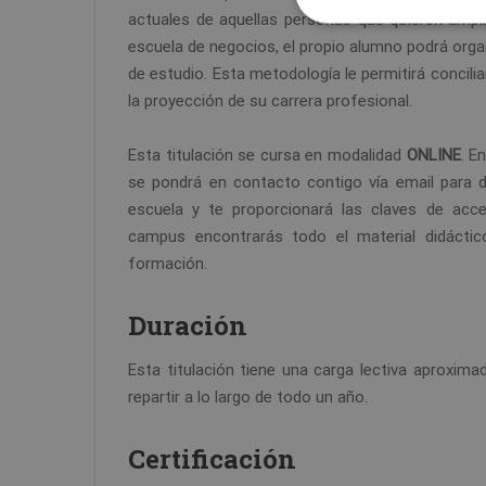
actuales de aquellas personas que quieren ampl
escuela de negocios, el propio alumno podrá organ
de estudio. Esta metodología le permitirá conciliar
la proyección de su carrera profesional.
Esta titulación se cursa en modalidad
ONLINE
. E
se pondrá en contacto contigo vía email para d
escuela y te proporcionará las claves de acce
campus encontrarás todo el material didáctico
formación.
Duración
Esta titulación tiene una carga lectiva aproxim
repartir a lo largo de todo un año.
Certificación