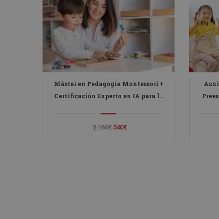
Máster en Pedagogía Montessori +
Auxi
Certificación Experto en IA para la
Prees
Educación y la Docencia
en
2.160€
540€