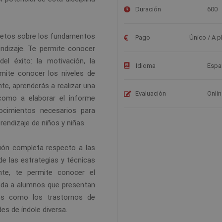
Duración
600
letos sobre los fundamentos
Pago
Único / A p
endizaje. Te permite conocer
el éxito: la motivación, la
Idioma
Espa
mite conocer los niveles de
te, aprenderás a realizar una
Evaluación
Onli
como a elaborar el informe
ocimientos necesarios para
rendizaje de niños y niñas.
ión completa respecto a las
 de las estrategias y técnicas
ente, te permite conocer el
ada a alumnos que presentan
ales como los trastornos de
es de índole diversa.