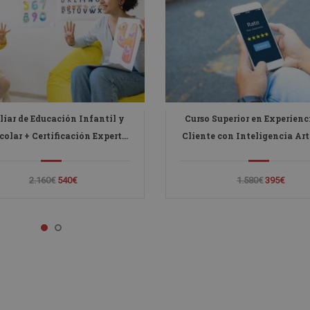
liar de Educación Infantil y
Curso Superior en Experienc
colar + Certificación Experto
Cliente con Inteligencia Arti
 IA para la Educación y la
- Diploma Autentificado 
Docencia
Notario Europeo -
2.160€
540€
1.580€
395€