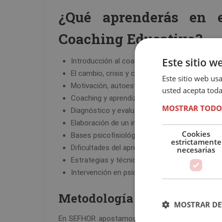
¿Qué aprenderás en
Coaching Educativo?
Este sitio w
Introducción al coaching
El cambio, crisis y construcción de la identida
Este sitio web usa
Motivación, autoestima, autoconfianza
usted acepta toda
Coaching y aprendizaje
MOSTRAR TODO
Diagnóstico y evaluación en psicopedagogía
Elaboración de un informe psicopedagógico
Cookies
Bases psicofisiológicas del aprendizaje
estrictamente
Dificultades del aprendizaje
necesarias
Estrategias y técnicas de evaluación de las di
Intervención en psicopedagogía
Metodología de estudio
MOSTRAR DE
En SEFHOR apostamos por un método flexible y