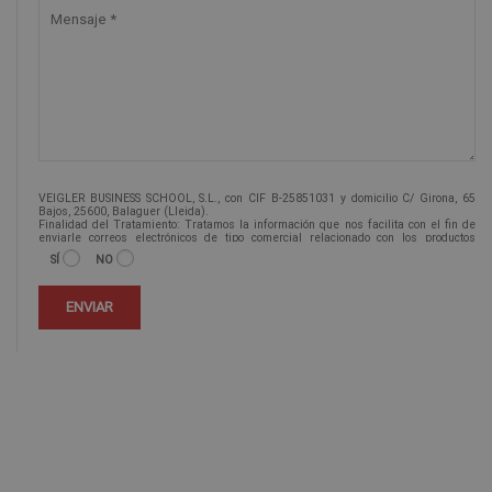
VEIGLER BUSINESS SCHOOL, S.L., con CIF B-25851031 y domicilio C/ Girona, 65
Bajos, 25600, Balaguer (Lleida).
Finalidad del Tratamiento: Tratamos la información que nos facilita con el fin de
enviarle correos electrónicos de tipo comercial relacionado con los productos
ofrecidos y otros tipo de productos que fueran de su interés.
SÍ
NO
Legitimación del tratamiento: Consentimiento del interesado.
Derechos: Puede ejercitar sus derechos identificándose suficientemente,
dirigiéndose a la dirección info@veiglerformacion.com.
Para más información consulte nuestra Política de Privacidad.
Desea recibir información comercial (vía telefónica y/o email):