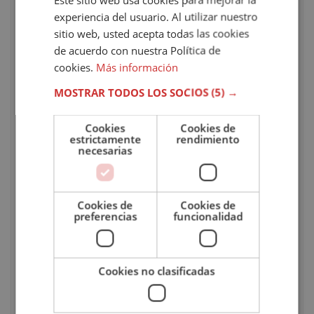
temario completo
y de calidad, un curso inicial online y
experiencia del usuario. Al utilizar nuestro
tutorías individuales
con un/a tutor/a personal que te
sitio web, usted acepta todas las cookies
acompañará durante todo el proceso formativo.
de acuerdo con nuestra Política de
cookies.
Más información
Salidas laborales
MOSTRAR TODOS LOS SOCIOS
(5) →
El máster en cocina profesional abre la puerta a
Cookies
Cookies de
múltiples oportunidades dentro del sector
estrictamente
rendimiento
necesarias
gastronómico y de la restauración. Dicho de otro
modo, esta formación te ayuda a desarrollar
competencias muy demandadas en ámbitos como:
Cookies de
Cookies de
preferencias
funcionalidad
Restaurantes y establecimientos
de hostelería.
Cocinas profesionales
y colectividades.
Catering y eventos
gastronómicos.
Cookies no clasificadas
Industria alimentaria
.
Asesoría gastronómica
.
Emprendimiento en negocios
de restauración.