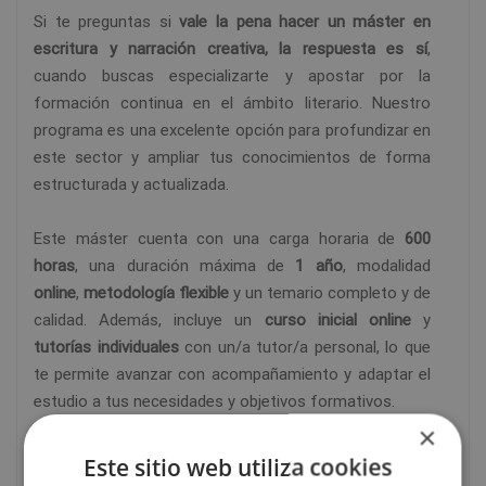
Si te preguntas si
vale la pena hacer un máster en
escritura y narración creativa, la respuesta es sí
,
cuando buscas especializarte y apostar por la
formación continua en el ámbito literario. Nuestro
programa es una excelente opción para profundizar en
este sector y ampliar tus conocimientos de forma
estructurada y actualizada.
Este máster cuenta con una carga horaria de
600
horas
, una duración máxima de
1 año
, modalidad
online
,
metodología flexible
y un temario completo y de
calidad. Además, incluye un
curso inicial online
y
tutorías individuales
con un/a tutor/a personal, lo que
te permite avanzar con acompañamiento y adaptar el
estudio a tus necesidades y objetivos formativos.
×
Salidas laborales
Este sitio web utiliza cookies