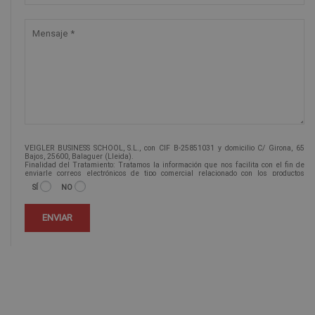
VEIGLER BUSINESS SCHOOL, S.L., con CIF B-25851031 y domicilio C/ Girona, 65
Bajos, 25600, Balaguer (Lleida).
Finalidad del Tratamiento: Tratamos la información que nos facilita con el fin de
enviarle correos electrónicos de tipo comercial relacionado con los productos
ofrecidos y otros tipo de productos que fueran de su interés.
SÍ
NO
Legitimación del tratamiento: Consentimiento del interesado.
Derechos: Puede ejercitar sus derechos identificándose suficientemente,
dirigiéndose a la dirección info@veiglerformacion.com.
Para más información consulte nuestra Política de Privacidad.
Desea recibir información comercial (vía telefónica y/o email):