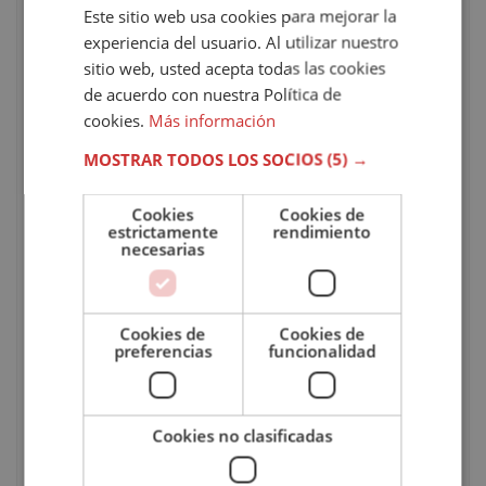
Este sitio web usa cookies para mejorar la
Gracias a esta formación, podrás desarrollar un perfil
experiencia del usuario. Al utilizar nuestro
con competencias muy demandadas en distintos
sitio web, usted acepta todas las cookies
ámbitos relacionados con la escritura y la creación de
de acuerdo con nuestra Política de
contenidos. A lo largo del máster en escritura
cookies.
Más información
adquirirás nociones apreciadas en múltiples sectores
MOSTRAR TODOS LOS SOCIOS
(5) →
profesionales, como:
Cookies
Cookies de
Creación de contenidos
escritos.
estrictamente
rendimiento
Redacción
creativa y literaria.
necesarias
Narración
para medios audiovisuales.
Edición y corrección
de textos.
Proyectos culturales
y editoriales.
Cookies de
Cookies de
preferencias
funcionalidad
Comunicación escrita
y storytelling,
Metodología de estudio
Cookies no clasificadas
En Sefhor apostamos por un método flexible y