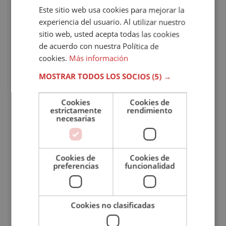
Este sitio web usa cookies para mejorar la
estudiante podrá elegir la fecha para presentarse al
experiencia del usuario. Al utilizar nuestro
examen.
sitio web, usted acepta todas las cookies
de acuerdo con nuestra Política de
Duración
cookies.
Más información
Esta titulación tiene una carga lectiva aproximada de
MOSTRAR TODOS LOS SOCIOS
(5) →
300 horas
, pudiéndolas repartir a lo largo de todo un
año.
Cookies
Cookies de
estrictamente
rendimiento
necesarias
Certificación
Una vez el alumno haya finalizado la formación y
Cookies de
Cookies de
superado con éxito las pruebas finales, el estudiante
preferencias
funcionalidad
recibirá un diploma expedido por SEFHOR – Sociedad
Española de Formación que certifica que ha cursado el
“
MÁSTER EN ESTRATEGIAS DE MARKETING
Cookies no clasificadas
INTERNACIONAL
”.