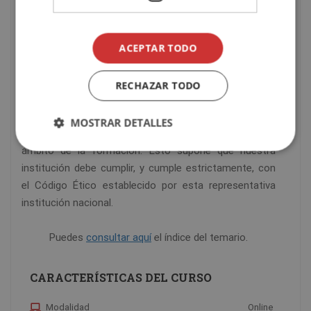
Todos los diplomas pueden disponer del sello de
Notario Europeo, que da fe de la validez, de los
contenidos y de la autenticidad del título, tanto a nivel
ACEPTAR TODO
nacional como internacional.
RECHAZAR TODO
SEFHOR está asociado a la Confederación Española
de Empresas de Formación (CECAP), una de las
MOSTRAR DETALLES
instituciones nacionales más representativas en el
ámbito de la formación. Esto supone que nuestra
institución debe cumplir, y cumple estrictamente, con
el Código Ético establecido por esta representativa
institución nacional.
Puedes
consultar aquí
el índice del temario.
CARACTERÍSTICAS DEL CURSO
Modalidad
Online