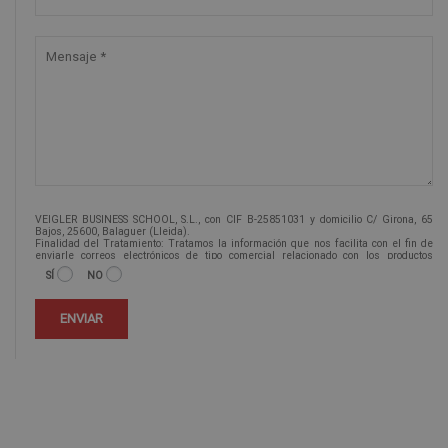
VEIGLER BUSINESS SCHOOL, S.L., con CIF B-25851031 y domicilio C/ Girona, 65
Bajos, 25600, Balaguer (Lleida).
Finalidad del Tratamiento: Tratamos la información que nos facilita con el fin de
enviarle correos electrónicos de tipo comercial relacionado con los productos
ofrecidos y otros tipo de productos que fueran de su interés.
SÍ
NO
Legitimación del tratamiento: Consentimiento del interesado.
Derechos: Puede ejercitar sus derechos identificándose suficientemente,
dirigiéndose a la dirección info@veiglerformacion.com.
Para más información consulte nuestra Política de Privacidad.
Desea recibir información comercial (vía telefónica y/o email):