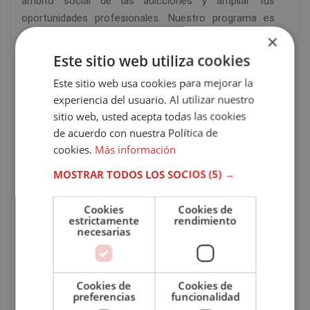
ámbito social de las adicciones y ampliar tus
oportunidades profesionales. Nuestro programa es
una muy buena opción para formarte en este sector,
×
ya que ofrece contenidos completos y actualizados
Este sitio web utiliza cookies
que te permitirán
profundizar en un área con alta
Este sitio web usa cookies para mejorar la
demanda social
.
experiencia del usuario. Al utilizar nuestro
sitio web, usted acepta todas las cookies
Este máster social en drogodependencia cuenta con
de acuerdo con nuestra Política de
una carga horaria de
600 horas
, una duración máxima
cookies.
Más información
de
1 año
,
metodología flexible
, modalidad
online
y un
MOSTRAR TODOS LOS SOCIOS
(5) →
temario completo
y de calidad
. Además, incluye un
curso inicial online
y
tutorías individuales
con un tutor
personal, para que te sientas acompañado en todo
Cookies
Cookies de
estrictamente
rendimiento
momento durante tu proceso formativo.
necesarias
Salidas laborales
Cookies de
Cookies de
preferencias
funcionalidad
Gracias a este máster social en drogodependencias,