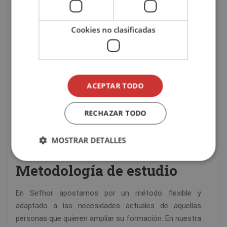
obtendrás conocimientos y competencias
especialmente valorados que te permitirán desarrollar
tu labor en diferentes ámbitos relacionados con la
Cookies no clasificadas
intervención social y la prevención de adicciones,
como:
Centros de atención
a las drogodependencias.
ACEPTAR TODO
Recursos sociosanitarios
y comunitarios.
Programas de
prevención y sensibilización
.
RECHAZAR TODO
Centros de reinserción
social y laboral.
ONG
y entidades del tercer sector.
MOSTRAR DETALLES
Proyectos de
intervención social en adicciones
.
Metodología de estudio
En Sefhor apostamos por un método flexible y
adaptado a las necesidades actuales de aquellas
personas que quieren ampliar su formación. En nuestra