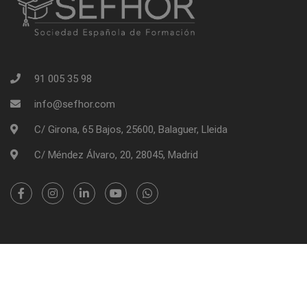
91 005 35 98
info@sefhor.com
C/ Girona, 65 Bajos, 25600, Balaguer, Lleida
C/ Méndez Álvaro, 20, 28045, Madrid
SEFHOR - Sociedad Española de Formación | Copyright 2026