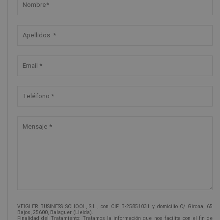
VEIGLER BUSINESS SCHOOL, S.L., con CIF B-25851031 y domicilio C/ Girona, 65
Bajos, 25600, Balaguer (Lleida).
Finalidad del Tratamiento: Tratamos la información que nos facilita con el fin de