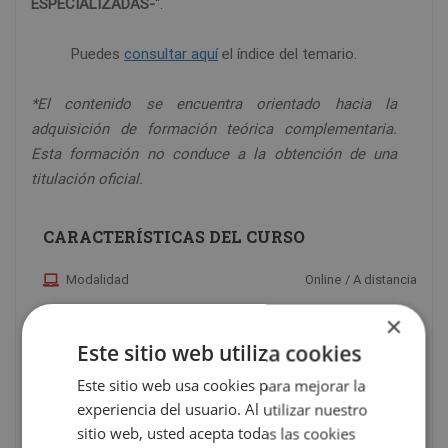
ESPECIALIZADAS-
“.
Puedes
consultar aquí
el índice del temario.
*El contenido se encuentra orientado hacia la
adquisición de formación teórica complementaria.
Esta formación no conduce a la obtención de una
titulación oficial.
CARACTERÍSTICAS DEL CURSO
Modalidad
Online / A distancia
×
Tutor
Personal
Este sitio web utiliza cookies
Este sitio web usa cookies para mejorar la
Duración
600
experiencia del usuario. Al utilizar nuestro
sitio web, usted acepta todas las cookies