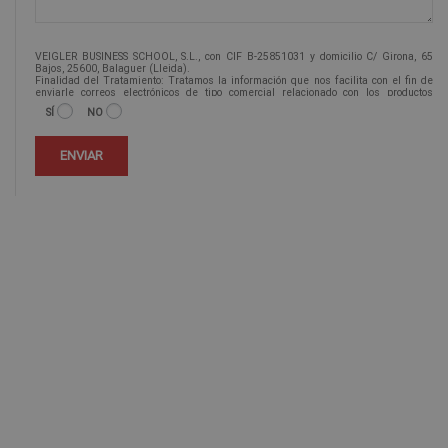
VEIGLER BUSINESS SCHOOL, S.L., con CIF B-25851031 y domicilio C/ Girona, 65
Bajos, 25600, Balaguer (Lleida).
Finalidad del Tratamiento: Tratamos la información que nos facilita con el fin de
enviarle correos electrónicos de tipo comercial relacionado con los productos
ofrecidos y otros tipo de productos que fueran de su interés.
SÍ
NO
Legitimación del tratamiento: Consentimiento del interesado.
Derechos: Puede ejercitar sus derechos identificándose suficientemente,
dirigiéndose a la dirección info@veiglerformacion.com.
Para más información consulte nuestra Política de Privacidad.
Desea recibir información comercial (vía telefónica y/o email):