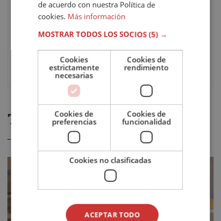
Pago
Único / A plazos
de acuerdo con nuestra Política de
cookies.
Más información
Idioma
Español
MOSTRAR TODOS LOS SOCIOS
(5) →
Evaluación
Online / A distancia
Cookies
Cookies de
estrictamente
rendimiento
necesarias
Cookies de
Cookies de
TE PODRÍA GUSTAR
preferencias
funcionalidad
Cookies no clasificadas
ACEPTAR TODO