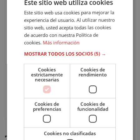
Este sitio web utiliza cookies
Modalidad
Online
Este sitio web usa cookies para mejorar la
experiencia del usuario. Al utilizar nuestro
sitio web, usted acepta todas las cookies
Tutor
Personal
de acuerdo con nuestra Política de
cookies.
Más información
Duración
300
MOSTRAR TODOS LOS SOCIOS
(5) →
Pago
Único / A plazos
Cookies
Cookies de
estrictamente
rendimiento
necesarias
Idioma
Español
Evaluación
Online
Cookies de
Cookies de
preferencias
funcionalidad
Cookies no clasificadas
TE PODRÍA GUSTAR