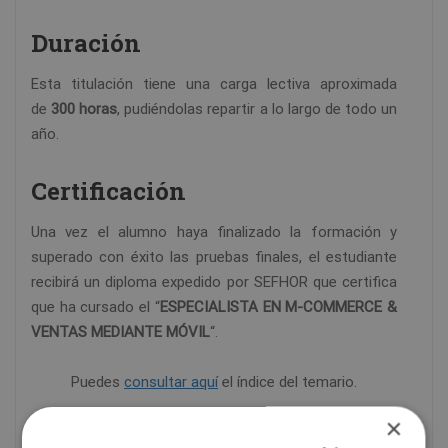
Duración
Esta titulación tiene una carga lectiva aproximada
de
300 horas
, pudiéndolas repartir a lo largo de todo un
año.
Certificación
Una vez el alumno haya finalizado la formación y
superado con éxito las pruebas finales, el estudiante
recibirá un diploma expedido por SEFHOR que certifica
que ha cursado el “
ESPECIALISTA EN M-COMMERCE &
VENTAS MEDIANTE MÓVIL
“.
Puedes
consultar aquí
el índice del temario.
×
CARACTERÍSTICAS DEL CURSO