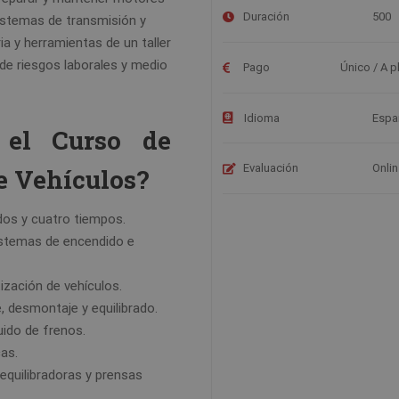
Duración
500
istemas de transmisión y
ia y herramientas de un taller
e riesgos laborales y medio
Pago
Único / A p
Idioma
Espa
 el Curso de
Evaluación
Onli
e Vehículos?
dos y cuatro tiempos.
stemas de encendido e
tización de vehículos.
 desmontaje y equilibrado.
uido de frenos.
as.
equilibradoras y prensas