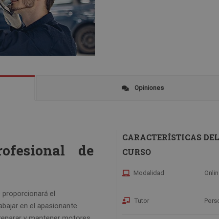
Opiniones
CARACTERÍSTICAS DE
ofesional de
CURSO
Modalidad
Onli
 proporcionará el
Tutor
Pers
abajar en el apasionante
reparar y mantener motores