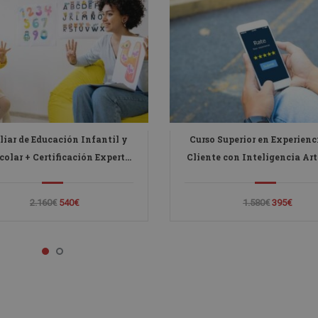
liar de Educación Infantil y
Curso Superior en Experienc
colar + Certificación Experto
Cliente con Inteligencia Arti
 IA para la Educación y la
- Diploma Autentificado 
Docencia
Notario Europeo -
2.160€
540€
1.580€
395€