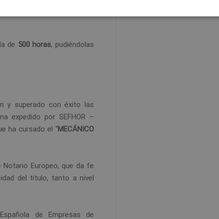
ada de
500 horas
, pudiéndolas
ón y superado con éxito las
ploma expedido por SEFHOR –
e ha cursado el “
MECÁNICO
e Notario Europeo, que da fe
idad del título, tanto a nivel
 Española de Empresas de