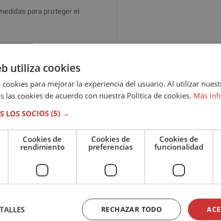
medidas para proteger el
eb utiliza cookies
apostamos por un método de
onal. En nuestra escuela de
 cookies para mejorar la experiencia del usuario. Al utilizar nuest
ganizar y establecer su plan
s las cookies de acuerdo con nuestra Política de cookies.
Más inf
vida laboral y familiar con la
S LOS SOCIOS
(5) →
Cookies de
Cookies de
Cookies de
NLINE
. Una vez realizada la
rendimiento
preferencias
funcionalidad
ida de su tutor con las claves
ante encontrará el material
 tendrá distintas pruebas de
 el examen final. Dentro del
, el estudiante podrá elegir
TALLES
RECHAZAR TODO
ACE