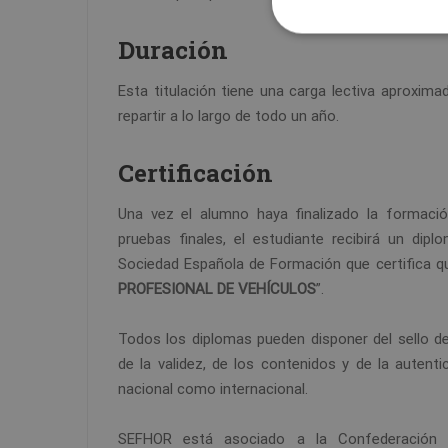
Duración
Esta titulación tiene una carga lectiva aproxim
repartir a lo largo de todo un año.
Certificación
Una vez el alumno haya finalizado la formaci
pruebas finales, el estudiante recibirá un di
Sociedad Española de Formación que certifica qu
PROFESIONAL DE VEHÍCULOS
”.
Todos los diplomas pueden disponer del sello d
de la validez, de los contenidos y de la autentic
nacional como internacional.
SEFHOR está asociado a la Confederación