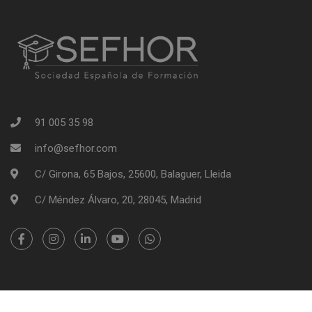
91 005 35 98
info@sefhor.com
C/ Girona, 65 Bajos, 25600, Balaguer, Lleida
C/ Méndez Álvaro, 20, 28045, Madrid