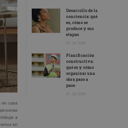
Desarrollo de la
conciencia: qué
es, cómo se
produce y sus
etapas
27
Jul
2026
Planificación
constructiva:
qué es y cómo
organizar una
obra paso a
paso
21
Jul
2026
s en casa
 personas
tribuye a
aremos en