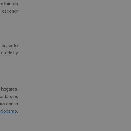
rattán
en
s escoger
n aspecto
calidez y
s hogares
.
r lo que,
os con la
eriorismo
,