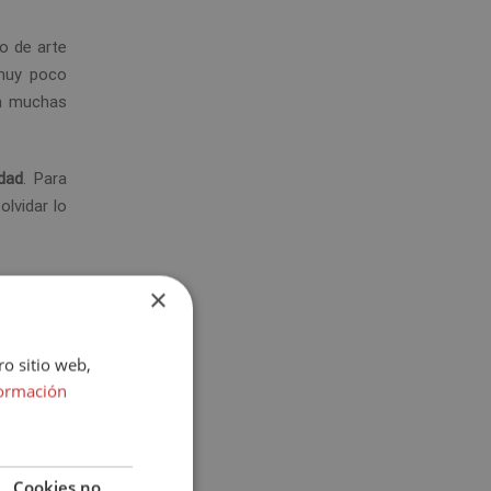
o de arte
 muy poco
on muchas
dad
. Para
lvidar lo
×
perficial.
ro sitio web,
á crear un
ormación
Cookies no