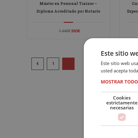
Máster en Personal Trainer –
Cu
Diploma Acreditado por Notario
Espec
1.440€
360€
Este sitio w
Este sitio web usa
1
2
usted acepta toda
MOSTRAR TODO
Cookies
estrictamente
necesarias