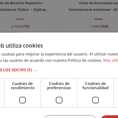
rso de Monitor Deportivo -
Curso de Socorrismo en
ialista en Fútbol- – Diploma
Instalaciones Acuáticas – D
Acreditado por Notario
Acreditado por Notari
2.700€
270€
1.440€
360€
eb utiliza cookies
 cookies para mejorar la experiencia del usuario. Al utilizar nuest
s las cookies de acuerdo con nuestra Política de cookies.
Más inf
S LOS SOCIOS
(5) →
Cookies de
Cookies de
Cookies de
rendimiento
preferencias
funcionalidad