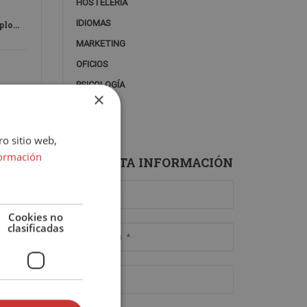
HOSTELERÍA
IDIOMAS
iploma
o
MARKETING
OFICIOS
PSICOLOGÍA
×
SALUD
ro sitio web,
ormación
SOLICITA INFORMACIÓN
Cookies no
clasificadas