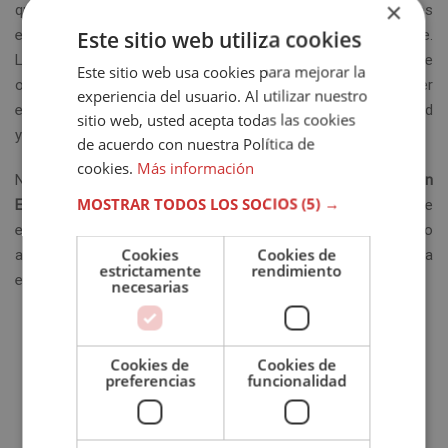
×
que trabajan día tras día para mantener los mejores
Este sitio web utiliza cookies
estándares de calidad por lo que a formación online se refiere.
La obtención del sello de excelencia educativa es un motivo de
Este sitio web usa cookies para mejorar la
orgullo para todos nosotros, que nos motiva a ser
experiencia del usuario. Al utilizar nuestro
esforzándonos para ofrecer contenidos educativos de calidad
sitio web, usted acepta todas las cookies
y el mejor asesoramiento en
e-learning.
de acuerdo con nuestra Política de
cookies.
Más información
No obstante, no habríamos podido obtener el
sello European
MOSTRAR TODOS LOS SOCIOS
(5) →
Excellence Education
sin la ayuda de nuestra comunidad de
estudiantes. Queremos dar las gracias a todo nuestro
Cookies
Cookies de
alumnado por haber transmitido su satisfacción y experiencia
estrictamente
rendimiento
en la escuela a otras personas. ¡Gracias!
necesarias
Cookies de
Cookies de
preferencias
funcionalidad