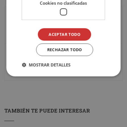
Cookies no clasificadas
Publicación anterior
¿Cómo se juega a pádel? Todo lo que debes saber
de este deporte
ACEPTAR TODO
30 noviembre, 2021
RECHAZAR TODO
Siguiente publicación
Rinomodelación: procedimiento, cuidados
MOSTRAR DETALLES
posteriores, duración y precio
2 diciembre, 2021
TAMBIÉN TE PUEDE INTERESAR