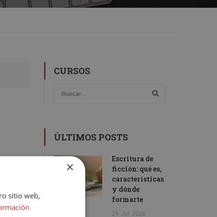
CURSOS
ÚLTIMOS POSTS
Escritura de
×
ficción: qué es,
características
y dónde
ro sitio web,
formarte
ormación
29
Jul
2026