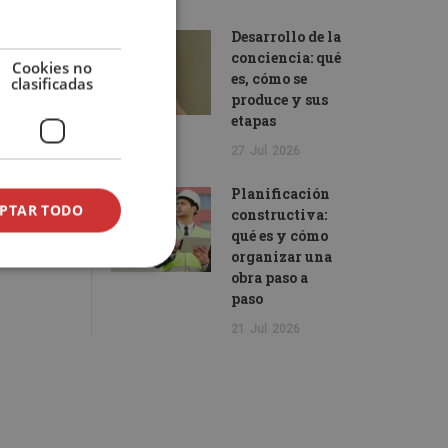
Desarrollo de la
conciencia: qué
Cookies no
es, cómo se
clasificadas
produce y sus
etapas
27
Jul
2026
Planificación
PTAR TODO
constructiva:
qué es y cómo
organizar una
obra paso a
paso
21
Jul
2026