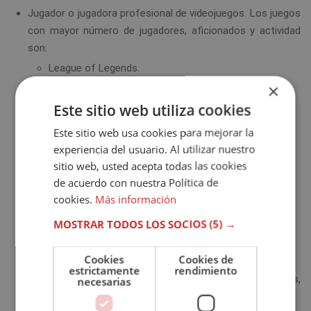
Jugador o jugadora profesional de videojuegos. Los juegos
con mayor número de jugadores, aficionados y actividad
son:
League of Legends.
×
Counter Strike: Global Offensive.
Este sitio web utiliza cookies
Dota 2
Este sitio web usa cookies para mejorar la
Rainbow Six: Siege.
experiencia del usuario. Al utilizar nuestro
Fortnite.
sitio web, usted acepta todas las cookies
Call Of Duty: Modern Warfare.
de acuerdo con nuestra Política de
PUBG.
cookies.
Más información
Rocket League.
MOSTRAR TODOS LOS SOCIOS
(5) →
Hearthstone.
Cookies
Cookies de
Entrenador o entrenadora de un equipo de eSports.
estrictamente
rendimiento
Analista de eSports, ya sea de equipos, jugadores, fans,
necesarias
etcétera.