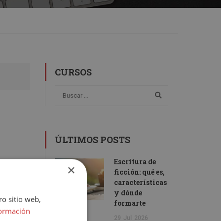
CURSOS
ÚLTIMOS POSTS
Escritura de
×
ficción: qué es,
características
y dónde
ro sitio web,
formarte
ormación
29
Jul
2026