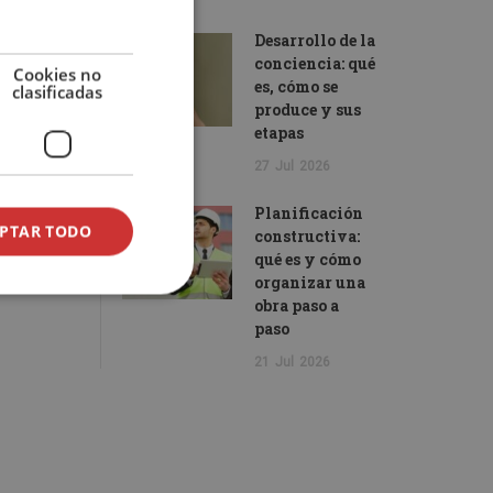
Desarrollo de la
conciencia: qué
Cookies no
es, cómo se
clasificadas
produce y sus
etapas
27
Jul
2026
Planificación
PTAR TODO
constructiva:
qué es y cómo
organizar una
obra paso a
paso
21
Jul
2026