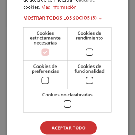
cookies.
Más información
MOSTRAR TODOS LOS SOCIOS
(5) →
Cookies
Cookies de
estrictamente
rendimiento
CURSOS
necesarias
Cookies de
Cookies de
preferencias
funcionalidad
ÚLTIMOS POSTS
Cookies no clasificadas
Escritura de ficción: qué es,
características y dónde formarte
29
Jul
2026
ACEPTAR TODO
Desarrollo de la conciencia: qué es,