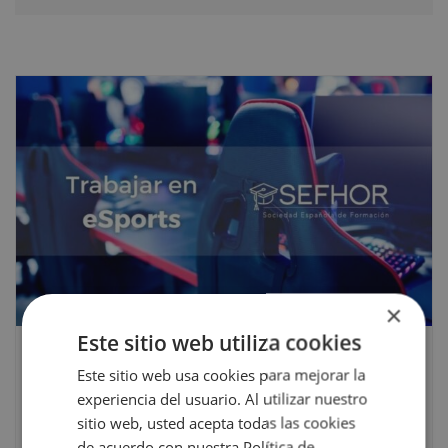
×
Este sitio web utiliza cookies
Cómo trabajar en eSports, la profesión del
futuro
Este sitio web usa cookies para mejorar la
experiencia del usuario. Al utilizar nuestro
sitio web, usted acepta todas las cookies
27 abril, 2021
de acuerdo con nuestra Política de