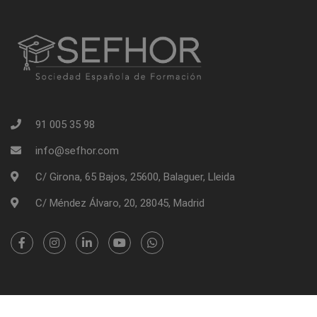
91 005 35 98
info@sefhor.com
C/ Girona, 65 Bajos, 25600, Balaguer, Lleida
C/ Méndez Álvaro, 20, 28045, Madrid