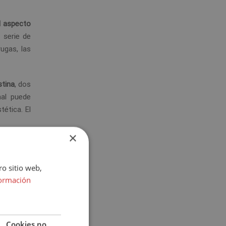
l aspecto
 serie de
ugas, las
stina
, dos
nal puede
ética. El
×
ro sitio web,
ormación
?
Cookies no