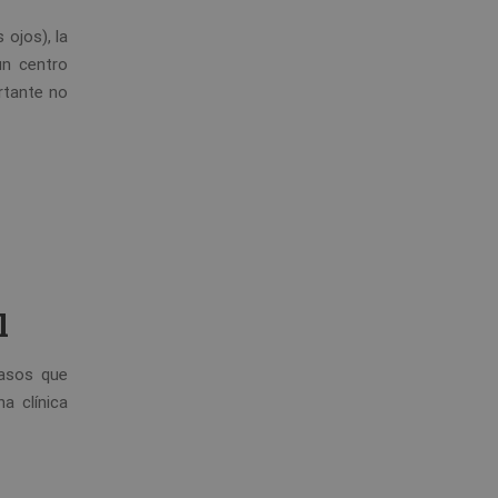
 ojos), la
un centro
rtante no
l
pasos que
a clínica