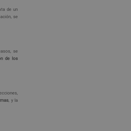
rata de un
uación, se
casos, se
ón de los
ecciones,
nimas
, y la