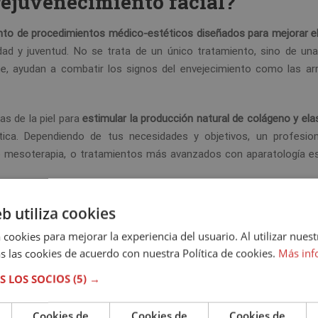
rejuvenecimiento facial?
nto de procedimientos médico-estéticos diseñados para mejorar e
idad y juventud. No se trata de un único tratamiento, sino de una
e, ayudan a combatir los signos del envejecimiento como las arr
as de la piel para
estimular la producción natural de colágeno y ela
stica. Dependiendo de tus necesidades y objetivos, un profesio
mesoterapia, o tratamientos más avanzados con aparatología est
eb utiliza cookies
 cookies para mejorar la experiencia del usuario. Al utilizar nuest
s las cookies de acuerdo con nuestra Política de cookies.
Más inf
rostro sano y radiante
S LOS SOCIOS
(5) →
 rejuvenecimiento facial existen
Cookies de
Cookies de
Cookies de