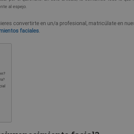
ente al espejo.
uieres convertirte en un/a profesional, matricúlate en nue
mientos faciales
.
en?
ra?
ial