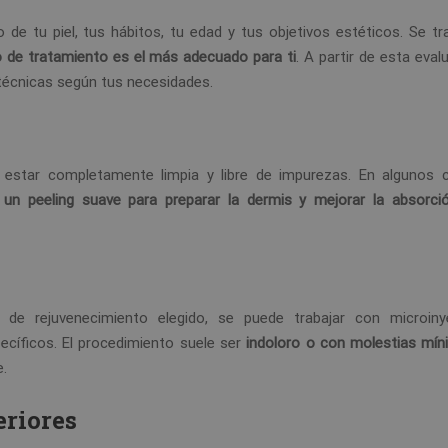
o de tu piel, tus hábitos, tu edad y tus objetivos estéticos. Se t
o de tratamiento es el más adecuado para ti
. A partir de esta eval
técnicas según tus necesidades.
be estar completamente limpia y libre de impurezas. En algunos 
 un peeling suave para preparar la dermis y mejorar la absorci
de rejuvenecimiento elegido, se puede trabajar con microiny
ecíficos. El procedimiento suele ser
indoloro o con molestias mí
.
eriores