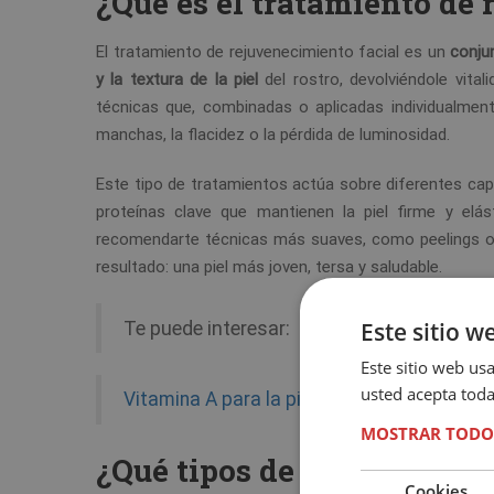
¿Qué es el tratamiento de 
El tratamiento de rejuvenecimiento facial es un
conju
y la textura de la piel
del rostro, devolviéndole vital
técnicas que, combinadas o aplicadas individualment
manchas, la flacidez o la pérdida de luminosidad.
Este tipo de tratamientos actúa sobre diferentes cap
proteínas clave que mantienen la piel firme y elá
recomendarte técnicas más suaves, como peelings o 
resultado: una piel más joven, tersa y saludable.
Este sitio w
Te puede interesar:
Este sitio web usa
usted acepta toda
Vitamina A para la piel: el secreto para un 
MOSTRAR TODO
¿Qué tipos de tratamiento
Cookies