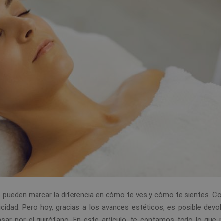
ue pueden marcar la diferencia en cómo te ves y cómo te sientes. C
ticidad. Pero hoy, gracias a los avances estéticos, es posible devo
asar por el quirófano. En este artículo, te contamos todo lo que 