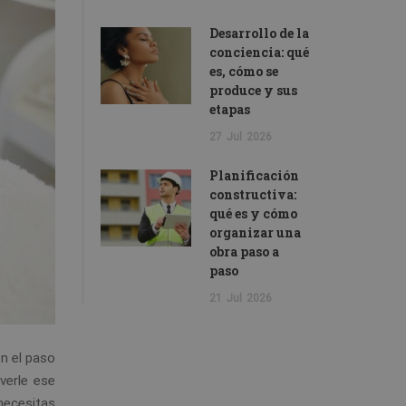
Desarrollo de la
conciencia: qué
es, cómo se
produce y sus
etapas
27
Jul
2026
Planificación
constructiva:
qué es y cómo
organizar una
obra paso a
paso
21
Jul
2026
on el paso
lverle ese
necesitas