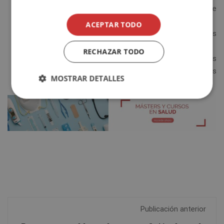
Test de Snellen
. Se trata de filas de letras decrecientes de
mayor a menor tamaño.
ACEPTAR TODO
Test de Landolt
. Se presentan una serie de anillos en los
que hay que indicar dónde se produce una discontinuidad.
RECHAZAR TODO
Test de Lea
. Este test está indicado para niños pequeños
que desconocen las letras. Se utilizan figuras geométricas
MOSTRAR DETALLES
y dibujos de pájaros, casas o manzanas.
Publicación anterior