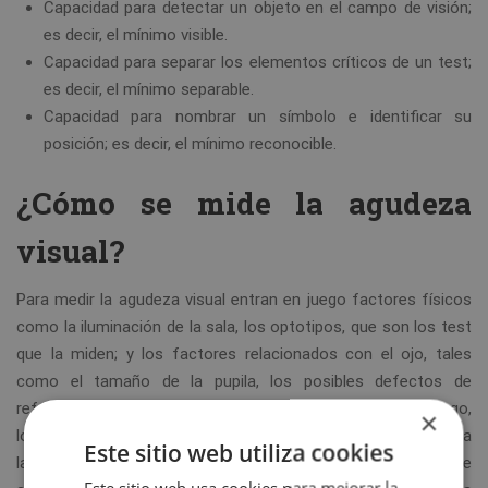
Capacidad para detectar un objeto en el campo de visión;
es decir, el mínimo visible.
Capacidad para separar los elementos críticos de un test;
es decir, el mínimo separable.
Capacidad para nombrar un símbolo e identificar su
posición; es decir, el mínimo reconocible.
¿Cómo se mide la agudeza
visual?
Para medir la agudeza visual entran en juego factores físicos
como la iluminación de la sala, los optotipos, que son los test
que la miden; y los factores relacionados con el ojo, tales
como el tamaño de la pupila, los posibles defectos de
refracción y otras patologías del sistema óptico. Sin embargo,
×
los defectos de refracción son la principal causa que provoca
Este sitio web utiliza cookies
la disminución de la agudeza visual. En algunos casos, aunque
Este sitio web usa cookies para mejorar la