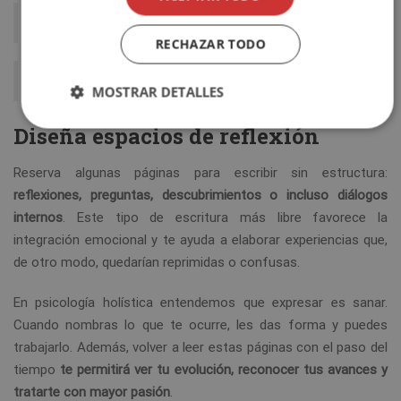
No te pierdas:
RECHAZAR TODO
¿Qué es la autorregulación emocional?
MOSTRAR DETALLES
Diseña espacios de reflexión
Reserva algunas páginas para escribir sin estructura:
reflexiones, preguntas, descubrimientos o incluso diálogos
internos
. Este tipo de escritura más libre favorece la
integración emocional y te ayuda a elaborar experiencias que,
de otro modo, quedarían reprimidas o confusas.
En psicología holística entendemos que expresar es sanar.
Cuando nombras lo que te ocurre, les das forma y puedes
trabajarlo. Además, volver a leer estas páginas con el paso del
tiempo
te permitirá ver tu evolución, reconocer tus avances y
tratarte con mayor pasión
.