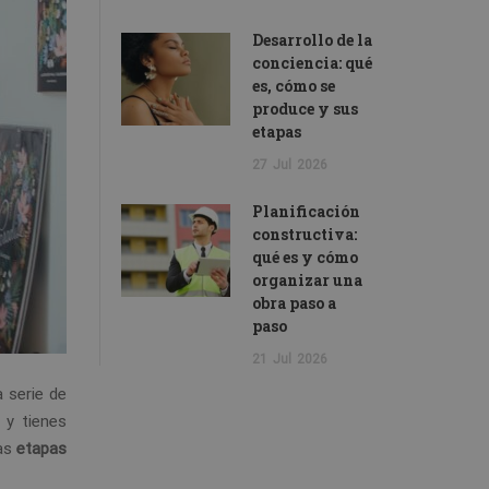
Desarrollo de la
conciencia: qué
es, cómo se
produce y sus
etapas
27
Jul
2026
Planificación
constructiva:
qué es y cómo
organizar una
obra paso a
paso
21
Jul
2026
a serie de
 y tienes
las
etapas