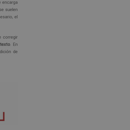
se encarga
se suelen
esario, el
 corregir
 texto
. En
dición de