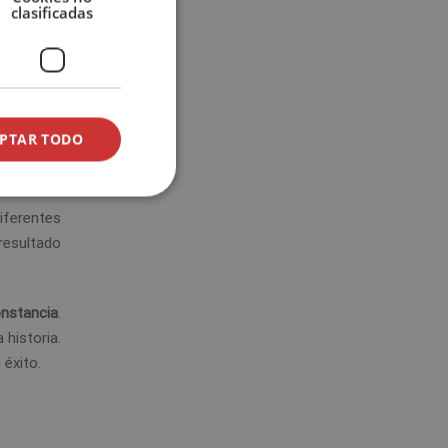
clasificadas
PTAR TODO
la la idea,
diferentes
 resultado
onstancia
.
 historia.
 éxito.