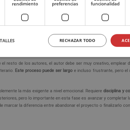
rendimiento
preferencias
funcionalidad
TALLES
RECHAZAR TODO
ACE
contenido
del libro a través de un
proceso creativo
. Es decir, desarrol
que haya planificado previamente.
e el resto de los autores, el autor debe ser muy creativo, emplear 
terario.
Este proceso puede ser largo
e incluso frustrante, pero el
bablemente la más exigente a nivel emocional. Requiere
disciplina y c
steriores, pero lo importante en esta fase es avanzar y completar la
de marcar la diferencia entre abandonar el proyecto o finalizarlo con