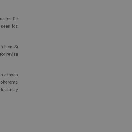
bución. Se
 sean los
á bien. Si
itor
revisa
as etapas
 coherente
 lectura y