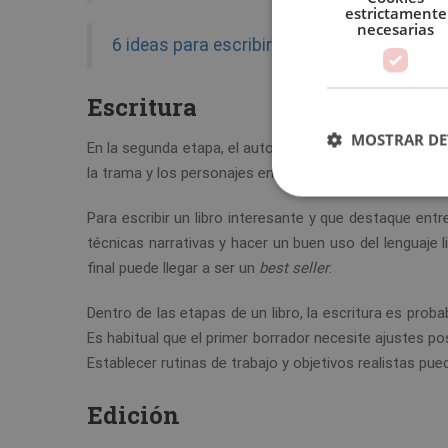
estrictamente
necesarias
6 ideas para escribir un libro
Escritura
MOSTRAR DE
En la segunda etapa, el autor se dedica a
redactar el 
la trama y los personajes en los diferentes capítulos 
Para escribir un libro interesante y que destaque entr
técnicas narrativas y hacer un buen uso del lenguaje li
final puede llegar a ser un
best seller
.
Dentro de las etapas de un libro, la escritura es pro
Es habitual que el primer borrador necesite ajustes po
Establecer rutinas de trabajo y objetivos realistas pue
Edición