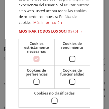
experiencia del usuario. Al utilizar nuestro
2 zanahorias.
sitio web, usted acepta todas las cookies
1 litro de caldo de pollo.
de acuerdo con nuestra Política de
Salsa de soja.
cookies.
Más información
Aceite de sésamo.
Sal.
MOSTRAR TODOS LOS SOCIOS
(5) →
Pimienta.
Cookies
Cookies de
estrictamente
rendimiento
Preparación
necesarias
Para empezar, salpimienta la carne y macérala en salsa de
soja. Para que el sabor sea intenso, cubre la carne con un
Cookies de
Cookies de
papel film transparente y déjala reposar en la nevera
preferencias
funcionalidad
mientras preparas el resto.
Para preparar el ramen, cuece los fideos siguiendo las
instrucciones del fabricante. Una vez cocidos, suelen tardar
Cookies no clasificadas
aproximadamente cinco minutos, escúrrelos y distribúyelos
en cuatro boles.
En otra cazuela, cuece la zanahoria y las hojas del puerro.