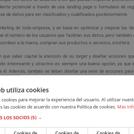
liente potencial a través de una
landing page
o formulario de reg
 de datos para ser clasificados y cualificados posteriormente.
rketing de toda empresa, y se basa en optimizar y mejorar las té
ar el número de los usuarios que facilitan sus datos, pero también
uscriben a la marca, compran sus productos o servicios, etcétera.
en que saber captar la atención de su
target
y diseñar acciones qu
nido interesante y atractivo es siempre una buena opción, ya que e
a él. Además, también se deben diseñar una serie de acciones para 
s potenciales si, finalmente, ninguno compra.
eb utiliza cookies
s
 cookies para mejorar la experiencia del usuario. Al utilizar nuest
s las cookies de acuerdo con nuestra Política de cookies.
Más inf
suarios dan cada vez más importancia al contenido que las marcas
.
S LOS SOCIOS
(5) →
 son activas en redes sociales y publican contenido a menudo, 
s probabilidades de conseguir que los usuarios faciliten sus datos.
Cookies de
Cookies de
Cookies de