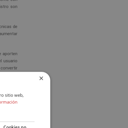
istro son
cnicas de
 aumentar
e aporten
l usuario
convertir
×
ro sitio web,
ormación
 generen.
además de
Cookies no