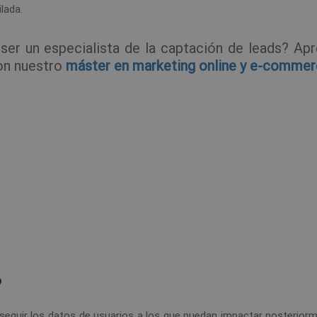
lada.
 ser un especialista de la captación de leads? Ap
on nuestro
máster en marketing online y e-comme
?
nseguir los datos de usuarios a los que puedan impactar posterior