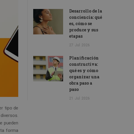
Desarrollo de la
conciencia: qué
es, cómo se
produce y sus
etapas
27
Jul
2026
Planificación
constructiva:
qué es y cómo
organizar una
obra paso a
paso
21
Jul
2026
er tipo de
diversos.
que pueden
esta forma