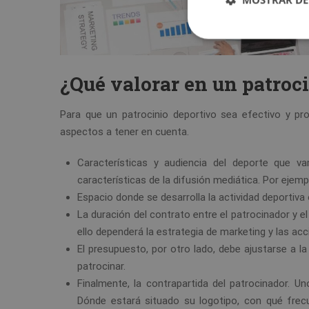
¿Qué valorar en un patroc
Para que un patrocinio deportivo sea efectivo y pro
aspectos a tener en cuenta.
Características y audiencia del deporte que v
características de la difusión mediática. Por ejemp
Espacio donde se desarrolla la actividad deportiva o
La duración del contrato entre el patrocinador y e
ello dependerá la estrategia de marketing y las ac
El presupuesto, por otro lado, debe ajustarse a l
patrocinar.
Finalmente, la contrapartida del patrocinador. U
Dónde estará situado su logotipo, con qué frecue