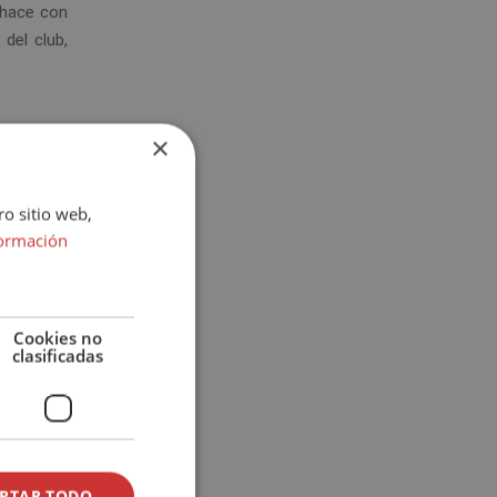
 hace con
del club,
×
Asimismo,
s, lo que
ro sitio web,
ormación
con otras
 busca la
Cookies no
clasificadas
, como la
PTAR TODO