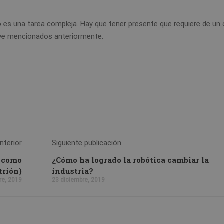
o es una tarea compleja. Hay que tener presente que requiere de un
lave mencionados anteriormente.
nterior
Siguiente publicación
r como
¿Cómo ha logrado la robótica cambiar la
trión)
industria?
re, 2019
23 diciembre, 2019