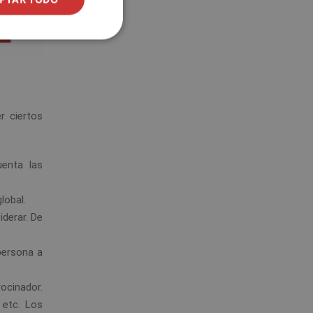
r ciertos
uenta las
lobal.
iderar. De
 persona a
ocinador.
 etc. Los