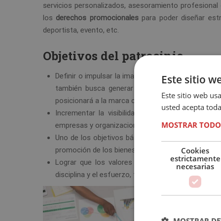
servicios personalizados, asesoramiento profesional
los
derechos promocionales
para poder diseñar estr
deportista, evento, etc.
Objetivos del patrocinio
Definir o impulsar la imagen de la marca para que
Este sitio w
también busca generar mayor valor de marca pa
Este sitio web usa
posicionará a la marca como una de las favoritas.
usted acepta toda
Incrementar la visibilidad de la marca en dive
MOSTRAR TODO
empresas y organizaciones.
Uno de los objetivos básicos es incrementar las 
Cookies
promoción de los bienes que la marca ofrece.
estrictamente
Lograr que los valores del deporte sean asociad
necesarias
disciplina y el esfuerzo, tienen un peso importante
MOSTRAR DE