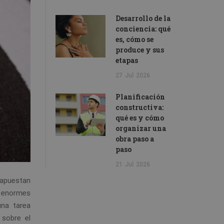
Desarrollo de la
conciencia: qué
es, cómo se
produce y sus
etapas
27
Jul
2026
Planificación
constructiva:
qué es y cómo
organizar una
obra paso a
paso
21
Jul
2026
 apuestan
a enormes
una tarea
 sobre el