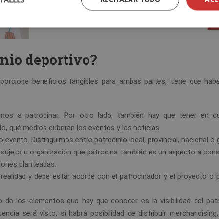
inio deportivo?
porcione beneficios tangibles para ambas partes, tiene que habe
amos a patrocinar. Por otro lado, también hay que tener en c
lo, qué medios cubrirán los eventos y las noticias.
 evento. Distinguimos entre patrocinio local, provincial, nacional o g
l sujeto u organización que patrocina también es un aspecto a cons
ciones planteadas.
a realidad y debe estar acorde con el patrocinador y el proyecto o
no de los elementos que hay que conocer es la visibilidad del patr
ncia será visto, si habrá posibilidad de distribuir merchandising,