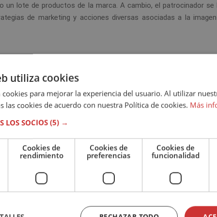
 o un lote de productos de la marca. A cambio, el patrocinador se
ategias de marketing y acciones diversas asociadas a la imagen 
 sea percibida de forma positiva y logre un buen posicionamiento. 
eb utiliza cookies
ra la empresa. Este hecho transmite seguridad a otros usuario
 cookies para mejorar la experiencia del usuario. Al utilizar nuest
s las cookies de acuerdo con nuestra Política de cookies.
Más inf
rsos canales y aumentar las relaciones públicas de la compañía 
S LOS SOCIOS
(5) →
ventas de los productos o servicios de la marca. En los eventos se
Cookies de
Cookies de
Cookies de
rendimiento
preferencias
funcionalidad
os a la marca. En la sociedad, los valores que rigen el deporte
.
TALLES
RECHAZAR TODO
ACE