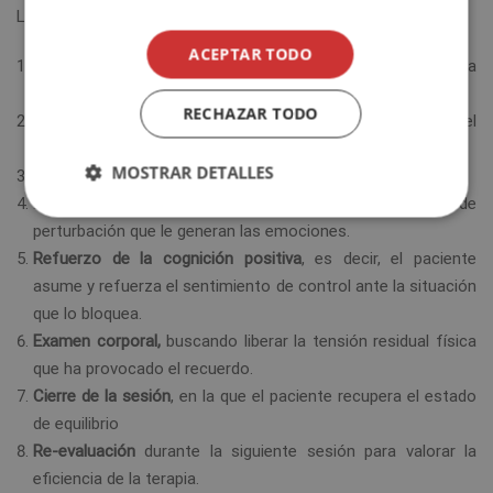
La técnica EMDR se basa en
8 pasos básicos
, que son:
ACEPTAR TODO
Diseño del plan
a partir del historial clínico y los recuerdos a
procesar por parte del paciente.
RECHAZAR TODO
Preparación del paciente
, explicándole en que consiste el
método y resolviendo sus dudas.
MOSTRAR DETALLES
Evaluación del recuerdo
que se quiere procesar.
Desensibilización del recuerdo
y valoración del nivel de
perturbación que le generan las emociones.
Refuerzo de la cognición positiva
, es decir, el paciente
asume y refuerza el sentimiento de control ante la situación
que lo bloquea.
Examen corporal,
buscando liberar la tensión residual física
que ha provocado el recuerdo.
Cierre de la sesión
, en la que el paciente recupera el estado
de equilibrio
Re-evaluación
durante la siguiente sesión para valorar la
eficiencia de la terapia.