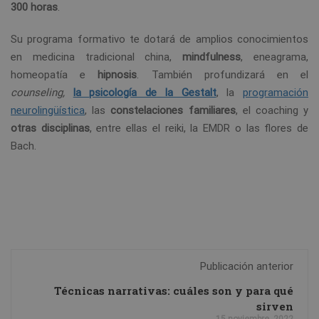
300 horas
.
Su programa formativo te dotará de amplios conocimientos
en medicina tradicional china,
mindfulness
, eneagrama,
homeopatía e
hipnosis
. También profundizará en el
counseling,
la psicología de la Gestalt
, la
programación
neurolingüística
, las
constelaciones familiares
, el coaching y
otras disciplinas
, entre ellas el reiki, la EMDR o las flores de
Bach.
Publicación anterior
Técnicas narrativas: cuáles son y para qué
sirven
15 noviembre, 2022