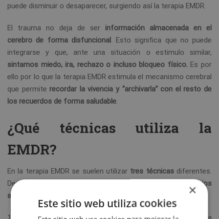
puede disminuir o desaparecer, surgiendo así la terapia EMDR.
El trauma no deja de ser
información almacenada en el
cerebro de forma disfuncional
. Esto significa que no puede
integrarse y que, ante una situación o estimulo similar,
sintamos miedo, ira, rechazo o incluso bloqueo físico.
Es por
ello por lo que la terapia EMDR estimula el mecanismo cerebral
que permite
recordar la vivencia y “archivarla” con el resto de
los recuerdos de forma saludable
.
¿Qué técnicas utiliza la
EMDR?
En la terapia EMDR se suelen utilizar
tres técnicas
diferentes.
Dependiendo de si el paciente quiere
hacerlo con los ojos
×
abiertos o cerrados
, el terapeuta recurrirá a:
Este sitio web utiliza cookies
Movimientos oculares sacádicos horizontales
. Es la técnica
Este sitio web usa cookies para mejorar la