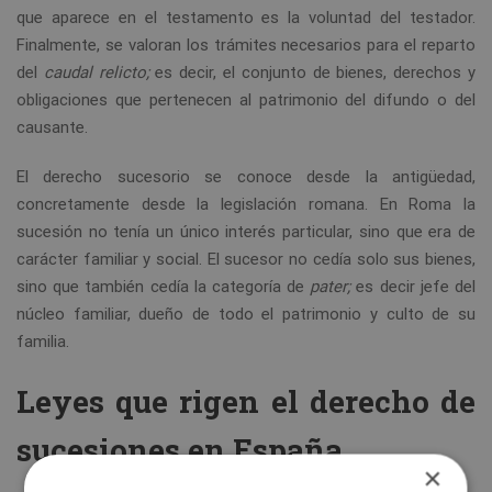
que aparece en el testamento es la voluntad del testador.
Finalmente, se valoran los trámites necesarios para el reparto
del
caudal relicto;
es decir, el conjunto de bienes, derechos y
obligaciones que pertenecen al patrimonio del difundo o del
causante.
El derecho sucesorio se conoce desde la antigüedad,
concretamente desde la legislación romana. En Roma la
sucesión no tenía un único interés particular, sino que era de
carácter familiar y social. El sucesor no cedía solo sus bienes,
sino que también cedía la categoría de
pater;
es decir jefe del
núcleo familiar, dueño de todo el patrimonio y culto de su
familia.
Leyes que rigen el derecho de
sucesiones en España
×