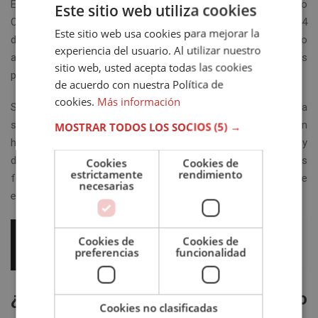
En España, el derecho sucesorio está regulado por el Código
Este sitio web utiliza cookies
Civil, concretamente los artículos 657 al 1.087. El artículo 744
Este sitio web usa cookies para mejorar la
del Código Civil declara que “podrán suceder por testamento o
experiencia del usuario. Al utilizar nuestro
abintestato aquellos individuos que no estén incapacitados
sitio web, usted acepta todas las cookies
por la Ley”.
de acuerdo con nuestra Política de
cookies.
Más información
Son herederos forzosos los hijos y descendientes respecto a
sus padres y ascendientes. A falta del anterior grupo, serán
MOSTRAR TODOS LOS SOCIOS
(5) →
herederos los padres y ascendientes respecto a sus hijos y
descendientes. Por otro lado, también son herederos
Cookies
Cookies de
estrictamente
rendimiento
forzosos los viudos o las viudas en la medida que lo establece
necesarias
el Código Civil.
Cookies de
Cookies de
preferencias
funcionalidad
¿Cuál es el orden de sucesión si no
Cookies no clasificadas