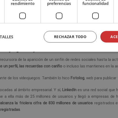
rendimiento
preferencias
funcionalidad
cial que permitía
localizar a otros usuarios de la red y crear listas
eparación, siendo posible conectar con cualquier persona del mund
a la hora de
sentar las bases de lo que conocemos como las redes
e.
TALLES
RECHAZAR TODO
ACE
g, MySpace y LinkedIn
recursora de la aparición de un sinfín de redes sociales hasta la act
 un perfil, las recuerdas con cariño
o incluso las mantienes en la ac
amante de los videojuegos. También lo hico
Fotolog
, web para publicar
focadas al ámbito empresarial. Y sí,
LinkedIn
es una red social que 
se a ella más de 25 millones de usuarios y llegó a empresas de 
lcanza la friolera cifra de 830 millones de usuarios
registrados e
registradas
.