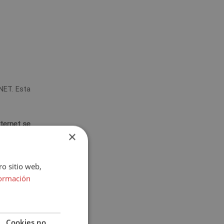
NET. Esta
nternet se
×
ién no se
ro sitio web,
Pero todo
ormación
ociales!
Cookies no