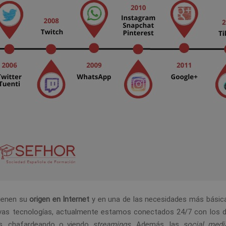
ienen su
origen en Internet
y en una de las necesidades más básica
nuevas tecnologías, actualmente estamos conectados 24/7 con los 
es, chafardeando o viendo
streamings
. Además, las
social medi