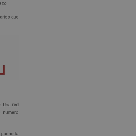
azo.
uarios que
r. Una
red
 el número
, pasando