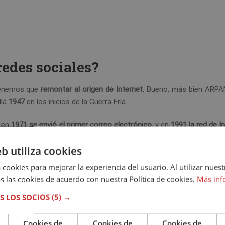
 redes sociales?
 tenemos que
remontar al origen de Internet
. Bueno, más bien ARPA
llá
1947
en los inicios de la Guerra Fría.
 en
1971 se envió el primer correo electrónico
, y en
1991 la red de I
Wide Web. Asimismo, en
1999 se fundó el mítico Messenger
. ¿Qu
eb utiliza cookies
 2000?
 cookies para mejorar la experiencia del usuario. Al utilizar nuest
ún tipo de plataforma que permitiese socializar con los demás. 
s las cookies de acuerdo con nuestra Política de cookies.
Más inf
cial del mundo
. ¡Empecemos este viaje por la historia de las redes s
S LOS SOCIOS
(5) →
Cookies de
Cookies de
Cookies de