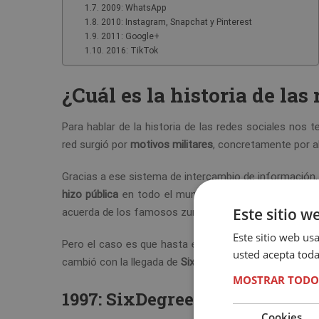
2009: WhatsApp
2010: Instagram, Snapchat y Pinterest
2011: Google+
2016: TikTok
¿Cuál es la historia de las
Para hablar de la historia de las redes sociales nos
red surgió por
motivos militares
, concretamente por a
Gracias a ese sistema de intercambio de información,
hizo pública
en todo el mundo con el famoso World 
Este sitio w
acuerda de los famosos zumbidos a principios de los
Este sitio web usa
Pero el caso es que hasta ese momento no había ning
usted acepta toda
cambió con la llegada de
SixDegrees, la primera red so
MOSTRAR TODO
1997: SixDegrees
Cookies