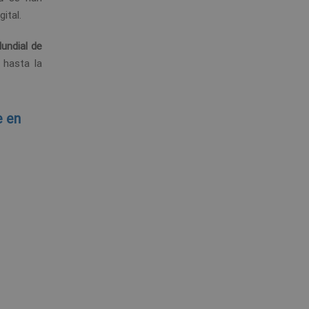
ital.
undial de
 hasta la
e en