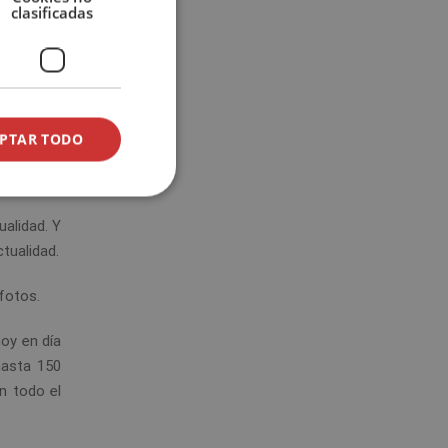
clasificadas
 de amigos
.
o en seis
 sociales
.
PTAR TODO
ualidad. Y
tualidad.
 fotos.
hoy en día
hasta 150
n todo el