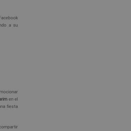
 Facebook
ndo a su
omocionar
Karim
en el
na fiesta
compartir