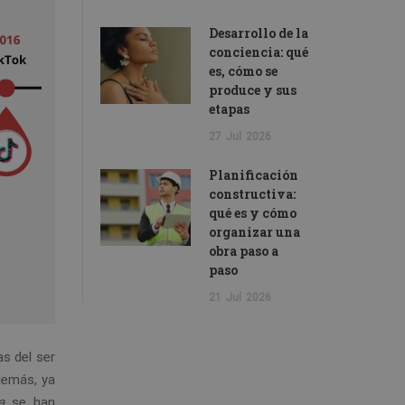
Desarrollo de la
conciencia: qué
es, cómo se
produce y sus
etapas
27
Jul
2026
Planificación
constructiva:
qué es y cómo
organizar una
obra paso a
paso
21
Jul
2026
s del ser
demás, ya
a
se han