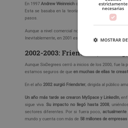
estrictamente
En 1997
Andrew Weinreich
creó SixDegrees, una red so
necesarias
Esta se basaba en la teoría de los seis grados de s
pasos.
Aunque a nivel comercial no funcionó, sí que lo hizo 
Inevitablemente, en 2001 esta plataforma echó el cierr
MOSTRAR DE
2002-2003: Friendster, Fotolo
Aunque SixDegrees cerró a inicios de los 2000, fue la p
estamos seguros de que
en muchas de ellas te creaste
En el año
2002 surgió Friendster
, dirigida al público 
Un año más tarde se crearon MySpace y LinkedIn
, en
sigue viva.
Su impacto no llegó hasta 2008
, uniéndo
sectores diferentes. Por si fuera poco,
actualmente a
mundo y cuenta con más de
58 millones de empresas 