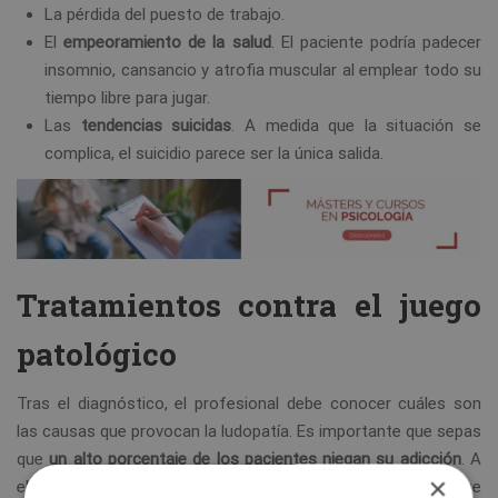
La pérdida del puesto de trabajo.
El
empeoramiento de la salud
. El paciente podría padecer
insomnio, cansancio y atrofia muscular al emplear todo su
tiempo libre para jugar.
Las
tendencias suicidas
. A medida que la situación se
complica, el suicidio parece ser la única salida.
Tratamientos contra el juego
patológico
Tras el diagnóstico, el profesional debe conocer cuáles son
las causas que provocan la ludopatía. Es importante que sepas
que
un alto porcentaje de los pacientes niegan su adicción
. A
×
ello se le añade que en muy raras ocasiones son ellos los que