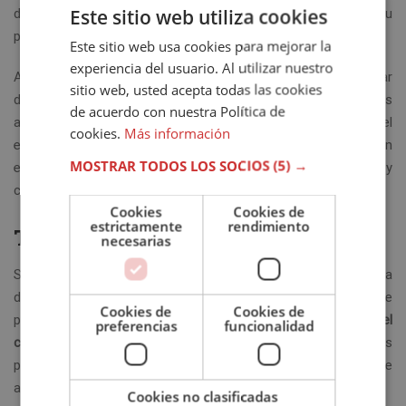
Este sitio web utiliza cookies
deciden someterse a una terapia. Al recibir la presión de su
pareja o de un familiar, el problema puede empeorar.
Este sitio web usa cookies para mejorar la
experiencia del usuario. Al utilizar nuestro
Así, quien lleva a cabo el tratamiento debería empezar
sitio web, usted acepta todas las cookies
destacando cuáles son las negativas consecuencias de sus
de acuerdo con nuestra Política de
actos. La opción de recuperar su vida anterior, su nivel
cookies.
Más información
económico y sus relaciones son unas realidades que deben
MOSTRAR TODOS LOS SOCIOS
(5) →
estar presentes como objetivos. El enfoque es diverso tal y
como te aclaramos en los siguientes apartados.
Cookies
Cookies de
estrictamente
rendimiento
Terapia conductual
necesarias
Se basa en exponer al paciente a su conducta de manera
directa. Es entonces cuando se le dan algunas claves para que
Cookies de
Cookies de
pueda comportarse de forma distinta. La meta es
cambiar el
preferencias
funcionalidad
concepto de ideas negativas
al respecto por otras más
positivas. Si el paciente acude acompañado de su pareja o de
algún familiar, mejor.
Cookies no clasificadas