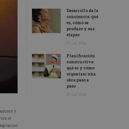
Desarrollo de la
conciencia: qué
es, cómo se
produce y sus
etapas
27
Jul
2026
Planificación
constructiva:
qué es y cómo
organizar una
obra paso a
paso
21
Jul
2026
gadores y
mos el
daptación