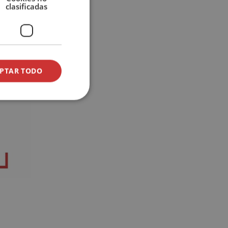
clasificadas
s de
ente a
 evitan
PTAR TODO