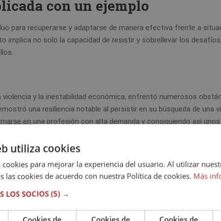
plicada con un ejemplo
duo para recuperarse y adaptarse de manera efectiva frente a situa
o implica no solo la capacidad de resistir y sobrellevar los desafíos
llos.
la violencia y la inestabilidad económica, enfrentó numerosos obstá
mostró una resiliencia notable al persistir en su búsqueda de una v
ormarse en una profesión con alta demanda y consiguiendo así unos
eb utiliza cookies
a.
 cookies para mejorar la experiencia del usuario. Al utilizar nuest
s las cookies de acuerdo con nuestra Política de cookies.
Más inf
S LOS SOCIOS
(5) →
o o innato en los individuos, sino más bien como un proceso dinám
 experiencias vividas.
Cookies de
Cookies de
Cookies de