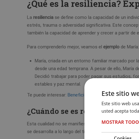
¿Qué es la resiliencia? Ex
La
resiliencia
se define como la capacidad de un indivi
estrés, trauma o adversidad significativa. Este concept
también la capacidad de aprender y crecer a partir de e
Para comprenderlo mejor, veamos el
ejemplo
de María:
María, criada en un entorno familiar marcado por 
desde una edad temprana. A pesar de ello, María de
Decidió trabajar para poder pagar sus estudios, f
estables y paz mental.
Este sitio w
Te puede interesar:
Beneficios de la psicología holístic
Este sitio web usa
¿Cuándo se es resiliente?
usted acepta toda
MOSTRAR TODO
Esta cualidad no se manifiesta como un rasgo estátic
se desarrolla a lo largo del tiempo y en respuesta a las
Cookies