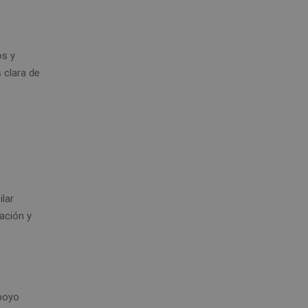
os y
 clara de
lar
ación y
apoyo