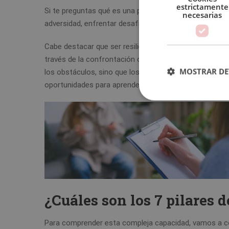
estrictamente
Si te preguntas qué es una persona resiliente, la re
necesarias
adversidad, enfrentar desafíos significativos y conseg
Cabe destacar que ser resiliente no significa ser ajen
través de la confrontación con estos desafíos que se de
MOSTRAR DE
los obstáculos, sino que los enfrentan con determinac
oportunidades para aprender y crecer.
¿Cuáles son los 7 pilares d
Para comprender esta compleja capacidad, vamos a con