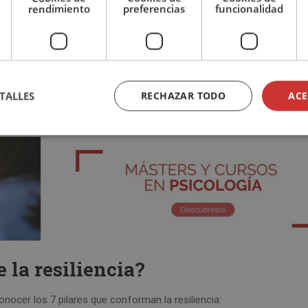
rendimiento
preferencias
funcionalidad
spuesta es una persona que es capaz de fortalecerse en los momento
uir adaptarse y recuperarse.
o a experimentar dificultades o adversidades. De hecho, es precisam
sarrolla y se fortalece la resiliencia. Los individuos resilientes no
TALLES
RECHAZAR TODO
ACE
ión y una actitud positiva, utilizando estas experiencias como
e la resiliencia?
ocer los 7 pilares que conforman la resiliencia: