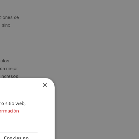
ciones de
, sino
culos
ida mejor.
 ingresos
×
ro sitio web,
ormación
ico que
Cookies no