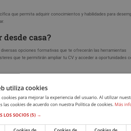
ífica que permita adquirir conocimientos y habilidades para dese
ar.
r desde casa?
en diversas opciones formativas que te ofrecerán las herramientas
steres que te permitirán ampliar tu CV y acceder a oportunidades 
a
eb utiliza cookies
desean
ayudar a las personas a mejorar su bienestar mental y emoci
 cookies para mejorar la experiencia del usuario. Al utilizar nuest
 combinar conocimientos de psicología, terapias alternativas y desa
s las cookies de acuerdo con nuestra Política de cookies.
Más inf
til y adaptable que puede ayudar a los demás a mejorar su equilibrio 
S LOS SOCIOS
(5) →
Cookies de
Cookies de
Cookies de