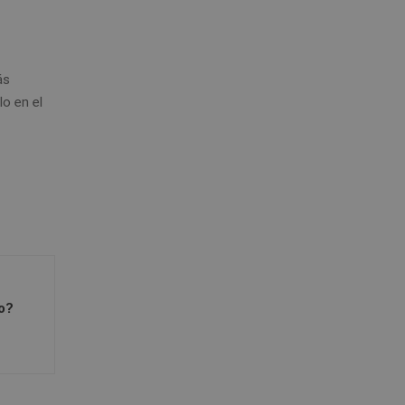
ás
lo en el
o?