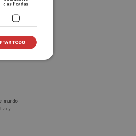
clasificadas
ente
uede
PTAR TODO
 a
el mundo
tivo y