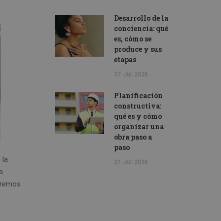
Desarrollo de la
conciencia: qué
es, cómo se
produce y sus
etapas
27
Jul
2026
Planificación
constructiva:
qué es y cómo
organizar una
obra paso a
paso
 la
21
Jul
2026
a
veremos