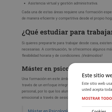
Asistencia virtual y gestión administrativa.
Cada una de estas áreas requiere una formación espec
de manera eficiente y competitiva desde el propio hog
¿Qué estudiar para trabaja
Si quieres prepararte para trabajar desde casa, exist
necesarias. A continuación, te ofrecemos algunos má
flexibilidad horaria y de condiciones. ¡Veámoslos!
Máster en psicología holístic
Este sitio w
Una formación en este ámbito es ideal para quienes 
Este sitio web usa
través de un enfoque integral. Esta formación permite
usted acepta toda
personal, por lo que los alumnos crean un perfil versá
emocional a través de sesiones online, por ejemplo.
MOSTRAR TODO
Cookies
Máster en Psicología Holística