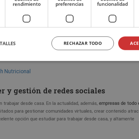
rendimiento
preferencias
funcionalidad
oaching nutricional
tar, el doble máster en dietética y coaching nutricional es una excel
bre su alimentación y estilo de vida
. Este tipo de consultoría se p
TALLES
RECHAZAR TODO
ACE
os profesionales trabajar desde casa mientras ayudan a sus clientes
h Nutricional
y gestión de redes sociales
n trabajar desde casa. En la actualidad, además,
empresas de todo 
tados para gestionar comunidades virtuales, crear contenido atrac
celente opción que estudiar para trabajar desde casa, y altamente