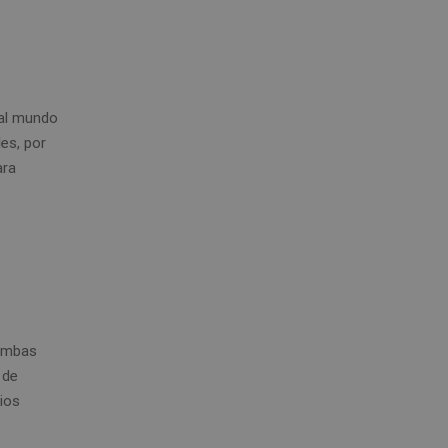
s al mundo
es, por
ara
 Ambas
 de
cios