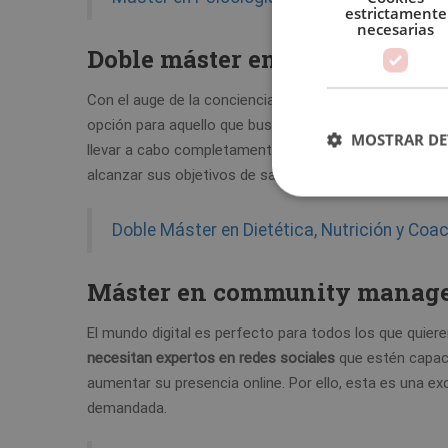
estrictamente
necesarias
Doble máster en dietética y c
Con el auge de la conciencia sobre la salud y el bienes
opción para aquello que buscan
asesorar a personas so
MOSTRAR DE
llevar a cabo completamente en línea, permitiendo a l
alcanzar sus objetivos de salud.
Doble Máster en Dietética, Nutrición y Coac
Máster en community manager 
El mundo digital es perfecto para todos los que quiere
necesitan expertos en redes sociales
que estén capaci
aumentar su presencia online. Por ello, esta es una ex
demandada.