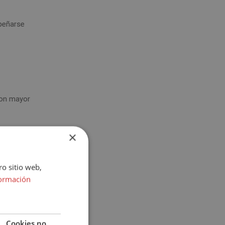
mpeñarse
con mayor
×
onal
a
ro sitio web,
rrollo
ormación
mental y
Cookies no