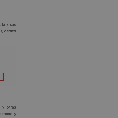
cta a sus
as, carnes
as y otras
humano
y