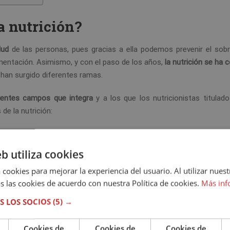
a nutrición?
lud
de las personas, pues gracias a ella podemos prevenir el sobr
imentación. Asimismo, y con el paso de los años,
la nutrición se ha 
a han surgido diferentes ramas.
erentes campos que integra
y a los que los nutricionistas titulad
de la nutrición:
eb utiliza cookies
oración de dietas para personas deportistas
. Gracias a esta disci
 cookies para mejorar la experiencia del usuario. Al utilizar nuest
r ciertos alimentos
antes, durante y/o después del entrenamie
s las cookies de acuerdo con nuestra Política de cookies.
Más inf
S LOS SOCIOS
(5) →
l
criterio básico de una alimentación equilibrada
, los nutricionistas 
entrenamientos, a potenciar su rendimiento y/o a una rápida recup
Cookies de
Cookies de
Cookies de