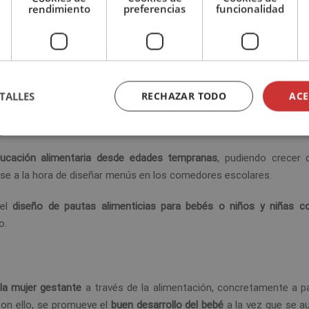
rendimiento
preferencias
funcionalidad
us metas
TALLES
RECHAZAR TODO
ACE
a
ucación alimentaria
desde edades tempranas
, pudiendo crecer
icarse a la hora de diseñar menús en los comedores escolares.
 el
diseño de pautas alimenticias para bebés o niños y niñas c
o.
la mujer gestante
a través de la alimentación, concretamente a par
Con ello, se promueve el
buen desarrollo del bebé
a la vez que se a