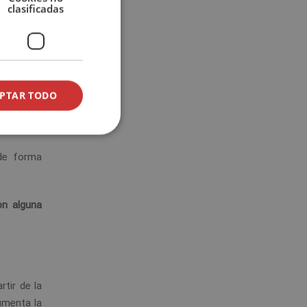
clasificadas
PTAR TODO
 de forma
on alguna
tir de la
umenta la