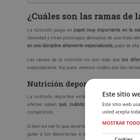
¿Cuáles son las ramas de l
La nutrición juega un
papel muy importante en la sa
obesidad y otras patologías derivadas de una mala al
en una disciplina altamente especializada
, pues de ell
Las ramas de la nutrición no son más que
los dif
especializarse. Así pues, veamos cuáles son las ramas 
Nutrición deportiva
Este sitio w
La nutrición deportiva está especializada en la
elab
Este sitio web usa
atletas saben
qué, cuándo y por qué beber o ingeri
usted acepta toda
competición.
MOSTRAR TODO
Si bien es cierto que durante el día a día se basan en e
guían a los deportistas a afrontar la carga de los 
Cookies