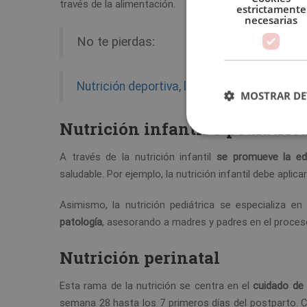
través de la alimentación.
estrictamente
necesarias
No te pierdas:
Nutrición deportiva, la clave para lograr t
MOSTRAR DE
Nutrición infantil o pediátric
A través de la nutrición infantil
se promueve la ed
saludable. Por ejemplo, la nutrición infantil debe apl
Asimismo, la nutrición pediátrica se especializa en
patología
, asesorando a madres y padres en el proces
Nutrición perinatal
Esta rama de la nutrición se centra en el
cuidado de 
semana 28 hasta los 7 primeros días del postparto. 