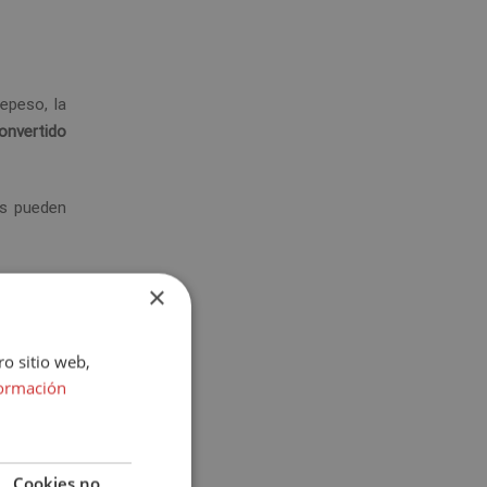
epeso, la
convertido
os pueden
×
plina, los
ro sitio web,
nto o una
ormación
deportivos
eración a
Cookies no