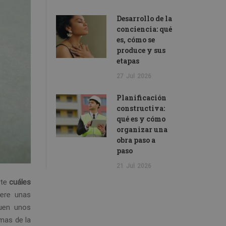
Desarrollo de la
conciencia: qué
es, cómo se
produce y sus
etapas
27
Jul
2026
Planificación
constructiva:
qué es y cómo
organizar una
obra paso a
paso
21
Jul
2026
rte
cuáles
iere unas
guen unos
mas de la