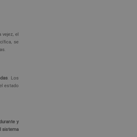
a vejez, el
ífica, se
as.
adas
. Los
el estado
durante y
el sistema